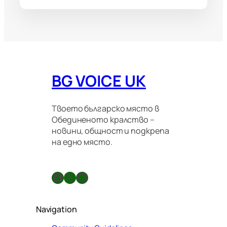
BG VOICE UK
Твоето българско място в
Обединеното кралство –
новини, общност и подкрепа
на едно място.
Facebook
X
GitHub
Navigation