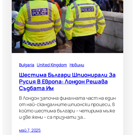
Bulgaria
United Kingdom
Новини
Шестима Българи Шпионирали За
Русия В Европа: Лондон Решава
Съдбата Им
В Лондон започна финалната част на един
от най-скандалните шпионски процеси, в
който шестима българи – четирима мъже
и две жени – са признати за…
май 7, 2025