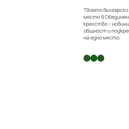
Твоето българско
място в Обедине
кралство – новини
общност и подкре
на едно място.
Facebook
X
GitHub