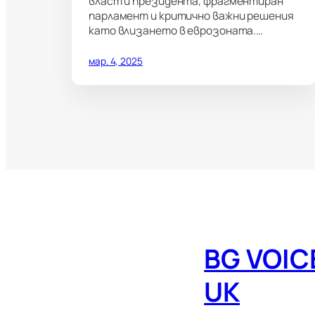
власт и президента, фрагментиран
парламент и критично важни решения
като влизането в еврозоната.…
мар. 4, 2025
BG VOIC
UK