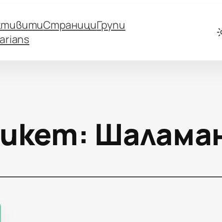
ктивити
Страници
Групи
arians
икет:
Шалама