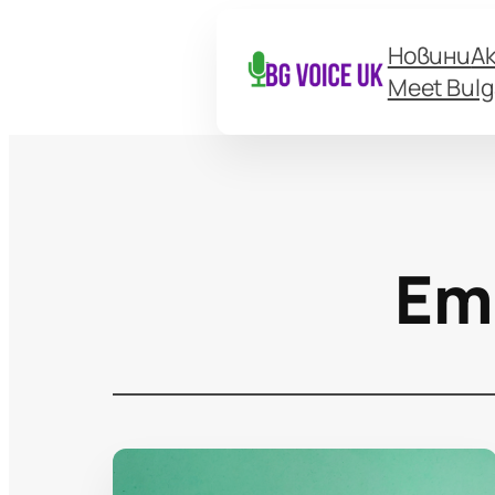
Новини
А
Meet Bulg
Ет