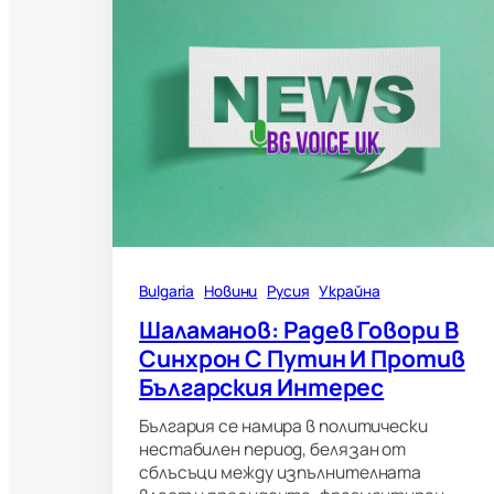
Bulgaria
Новини
Русия
Украйна
Шаламанов: Радев Говори В
Синхрон С Путин И Против
Българския Интерес
България се намира в политически
нестабилен период, белязан от
сблъсъци между изпълнителната