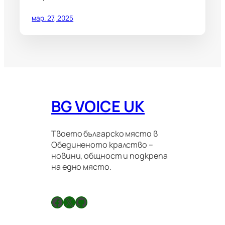
мар. 27, 2025
BG VOICE UK
Твоето българско място в
Обединеното кралство –
новини, общност и подкрепа
на едно място.
Facebook
X
GitHub