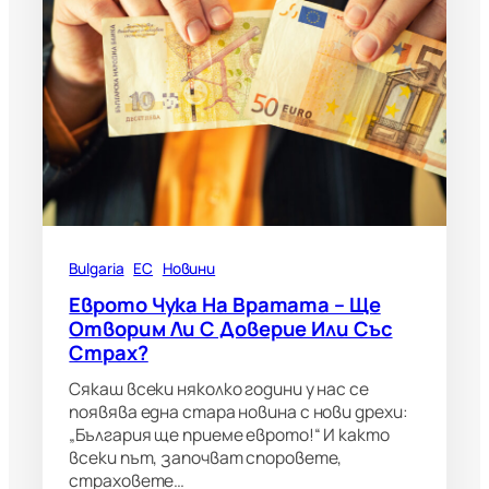
Bulgaria
ЕС
Новини
Еврото Чука На Вратата – Ще
Отворим Ли С Доверие Или Със
Страх?
Сякаш всеки няколко години у нас се
появява една стара новина с нови дрехи:
„България ще приеме еврото!“ И както
всеки път, започват споровете,
страховете…