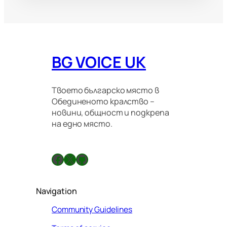
BG VOICE UK
Твоето българско място в
Обединеното кралство –
новини, общност и подкрепа
на едно място.
Facebook
X
GitHub
Navigation
Community Guidelines