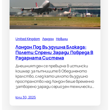
United Kingdom
Лондон
Новини
Лондон Под Въздушна Блокада:
Полети Спрени Заради Повреда В
Радарната Система
Днешният ден се превърна в истински
кошмар за пътниците в Обединеното
кралство, след като цялото въздушно
пространство над Лондон беше временно
затворено заради сериозен технически…
юли 30, 2025