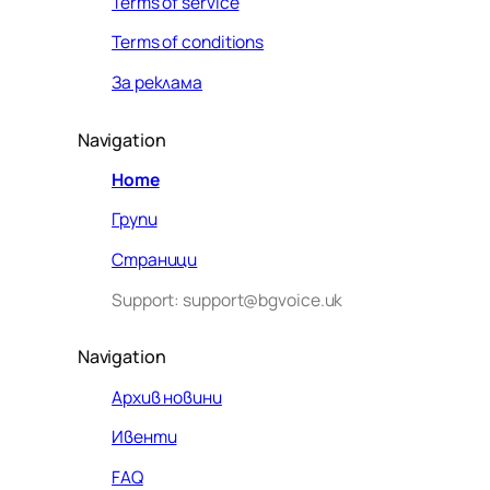
Terms of service
Terms of conditions
За реклама
Navigation
Home
Групи
Страници
Support: support@bgvoice.uk
Navigation
Архив новини
Ивенти
Здравейте! Аз съм Алекс –
FAQ