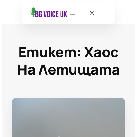
Етикет:
Хаос
На Летищата