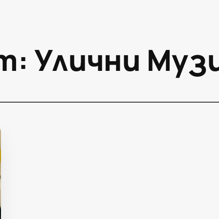
т:
Улични Муз