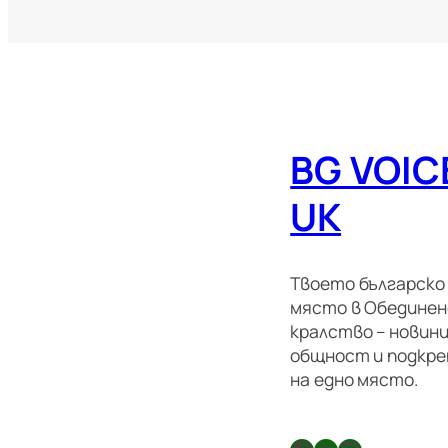
BG VOIC
UK
Твоето българско
място в Обедине
кралство – новини
общност и подкре
на едно място.