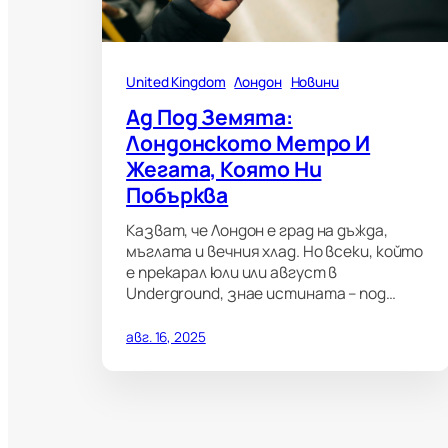
United Kingdom
Лондон
Новини
Ад Под Земята:
Лондонското Метро И
Жегата, Която Ни
Побърква
Казват, че Лондон е град на дъжда,
мъглата и вечния хлад. Но всеки, който
е прекарал юли или август в
Underground, знае истината – под…
авг. 16, 2025