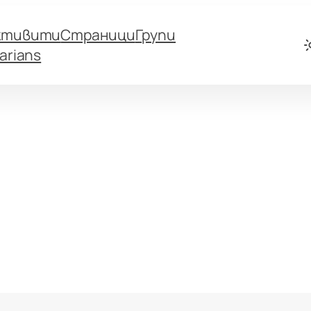
ктивити
Страници
Групи
arians