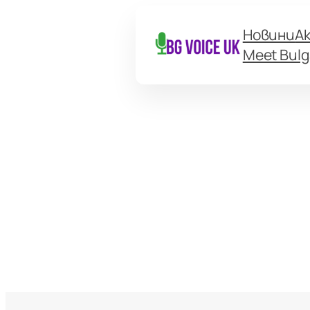
Новини
А
Meet Bulg