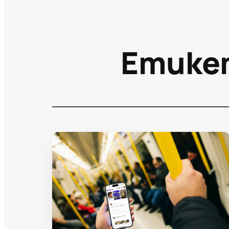
Етике