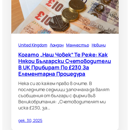
United Kingdom
Лондон
Манчестър
Новини
Когато „наш Човек“ Те Реже: Как
Някои Български Счетоводители
В UK Прибират По £230 За
Елементарна Процедура
Нека си го кажем право в очите. В
последните седмици започнаха да валят
съобщения от българи с фирми във
Великобритания: „Счетоводителят ми
иска £230, за…
дек. 30, 2025