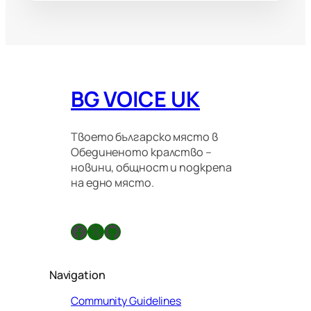
BG VOICE UK
Твоето българско място в
Обединеното кралство –
новини, общност и подкрепа
на едно място.
Facebook
X
GitHub
Navigation
Community Guidelines