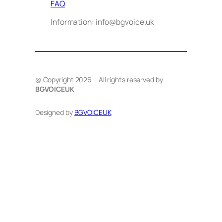
FAQ
Information: info@bgvoice.uk
@ Copyright 2026 – All rights reserved by
BGVOICEUK
Designed by
BGVOICEUK
Здравейте! Аз съм Алекс –
виртуалният помощник на BG
VOICE UK. С какво мога да
помогна днес?