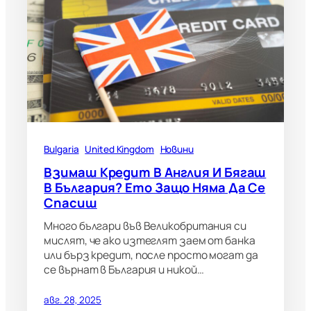
Bulgaria
United Kingdom
Новини
Взимаш Кредит В Англия И Бягаш
В България? Ето Защо Няма Да Се
Спасиш
Много българи във Великобритания си
мислят, че ако изтеглят заем от банка
или бърз кредит, после просто могат да
се върнат в България и никой…
авг. 28, 2025