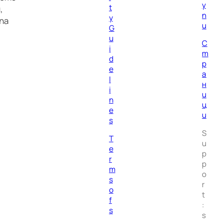
у
t
,
п
y
па
и
G
u
С
i
т
d
р
e
а
l
н
i
и
n
ц
e
и
s
S
T
u
e
p
r
p
m
o
s
r
o
t
f
:
s
s