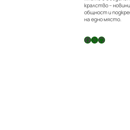
кралство – новини
общност и подкре
на едно място.
Facebook
X
GitHub