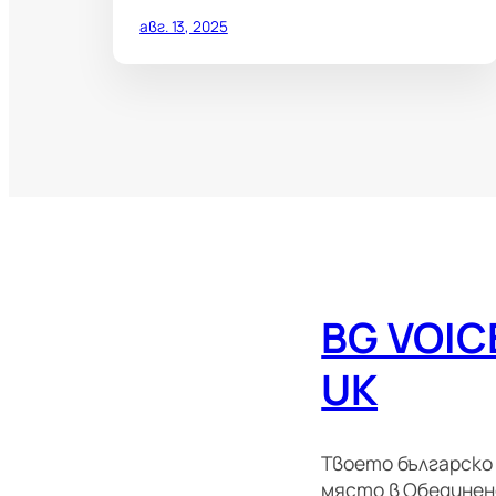
авг. 13, 2025
BG VOIC
UK
Твоето българско
място в Обедине