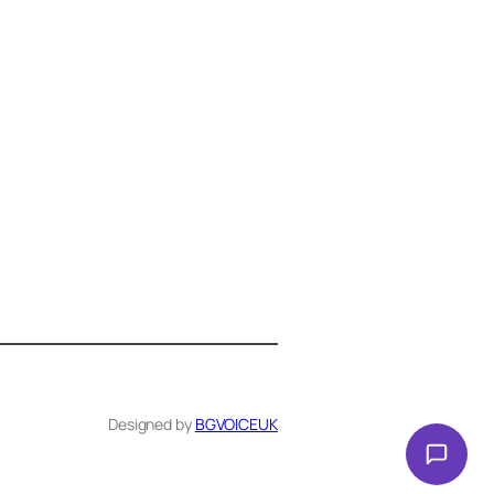
Здравейте! Аз съм Алекс –
виртуалният помощник на BG
VOICE UK. С какво мога да
помогна днес?
Designed by
BGVOICEUK