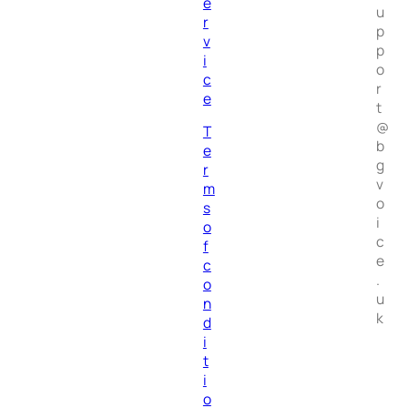
e
u
r
p
v
p
i
o
c
r
e
t
@
T
b
e
g
r
v
m
o
s
i
o
c
f
e
c
.
o
u
n
k
d
i
t
i
o