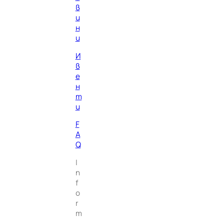
в
и
н
и
И
в
е
н
т
и
F
A
Q
I
n
f
o
r
m