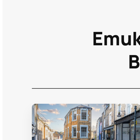
Ети
В