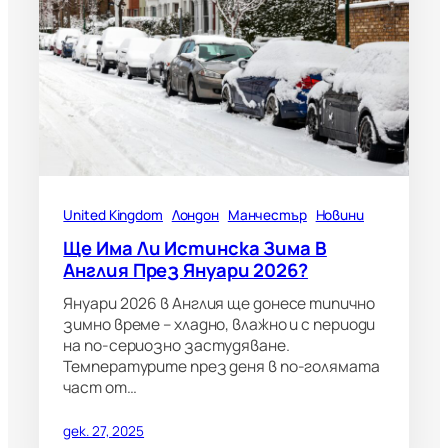
United Kingdom
Лондон
Манчестър
Новини
Ще Има Ли Истинска Зима В
Англия През Януари 2026?
Януари 2026 в Англия ще донесе типично
зимно време – хладно, влажно и с периоди
на по-сериозно застудяване.
Температурите през деня в по-голямата
част от…
дек. 27, 2025