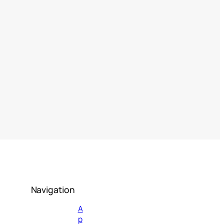
Navigation
А
р