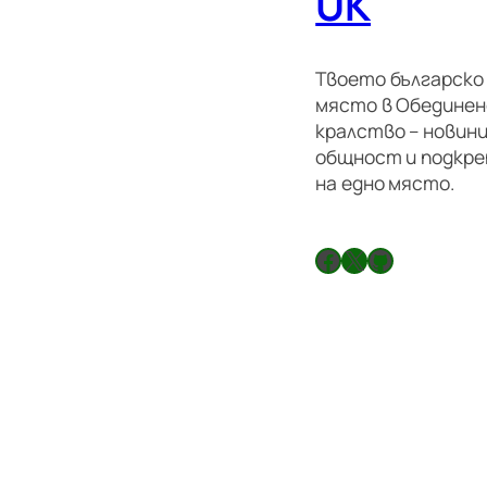
UK
Твоето българско
място в Обедине
кралство – новини
общност и подкре
на едно място.
Facebook
X
GitHub