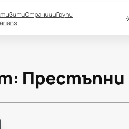
ктивити
Страници
Групи
arians
т:
Престъпни