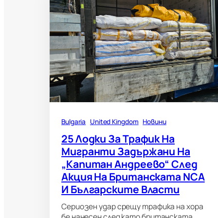
Bulgaria
United Kingdom
Новини
25 Лодки За Трафик На
Мигранти Задържани На
„Капитан Андреево“ След
Акция На Британската NCA
И Българските Власти
Сериозен удар срещу трафика на хора
бе нанесен след като британската