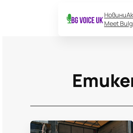
Новини
А
Meet Bulg
Етике