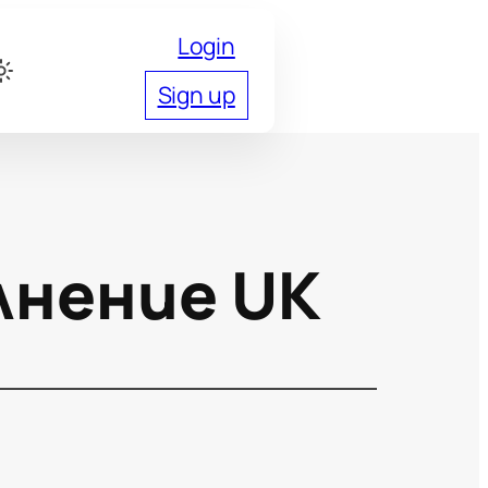
Login
Sign up
лнение UK