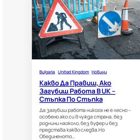
Bulgaria
United Kingdom
Новини
Какво Да Правиш, Ако
Загубиш Работа В UK –
Стъпка По Стъпка
Да загубиш работа никога не е лесно –
особено ако си в чужда страна, без
роднини наоколо, без буфер и без
представа какво следва.Но
Обединеното…