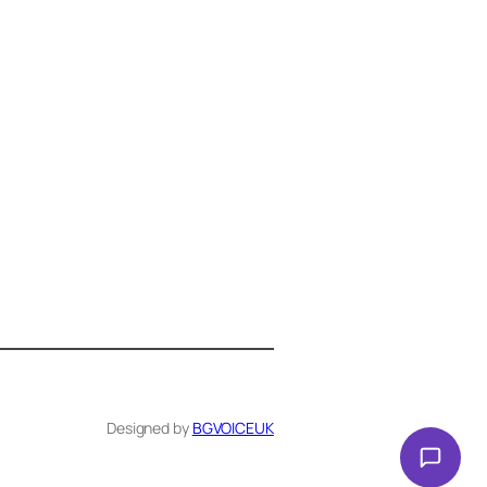
Здравейте! Аз съм Алекс –
виртуалният помощник на BG
VOICE UK. С какво мога да
помогна днес?
Designed by
BGVOICEUK