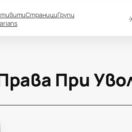
ктивити
Страници
Групи
arians
Права При Уво