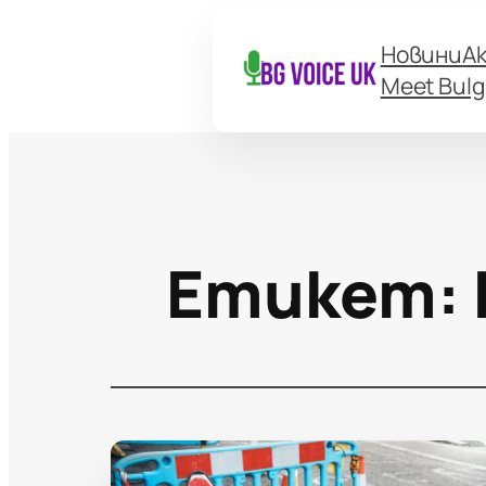
Новини
А
Meet Bulg
Етикет: