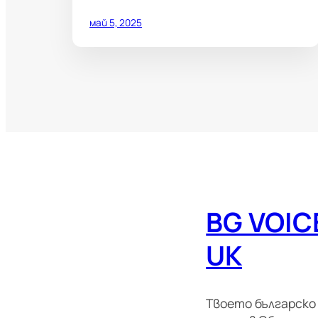
май 5, 2025
BG VOIC
UK
Твоето българско