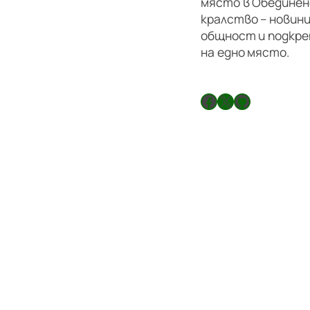
място в Обедине
кралство – новини
общност и подкре
на едно място.
Facebook
X
GitHub