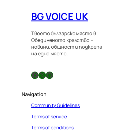
BG VOICE UK
Твоето българско място в
Обединеното кралство –
новини, общност и подкрепа
на едно място.
Facebook
X
GitHub
Navigation
Community Guidelines
Terms of service
Terms of conditions