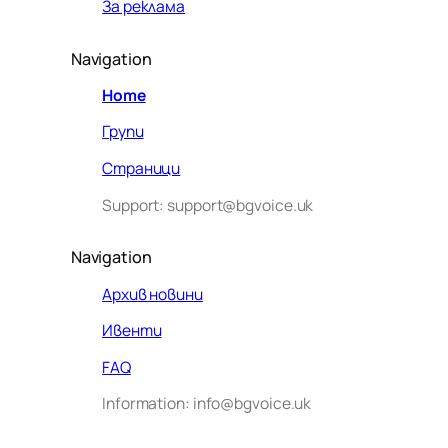
За реклама
Navigation
Home
Групи
Страници
Support: support@bgvoice.uk
Navigation
Архив новини
Ивенти
Здравейте! Аз съм Алекс –
FAQ
виртуалният помощник на BG
Information: info@bgvoice.uk
VOICE UK. С какво мога да
помогна днес?