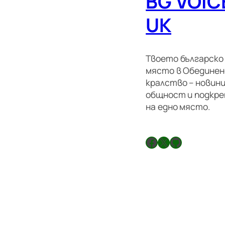
BG VOIC
UK
Твоето българско
място в Обедине
кралство – новини
общност и подкре
на едно място.
Facebook
X
GitHub