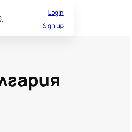
Login
Sign up
лгария