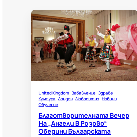
United Kingdom
Забавление
Здраве
Култура
Лондон
Любопитно
Новини
Обучение
Благотворителната Вечер
На „Ангели В Розово“
Обедини Българската