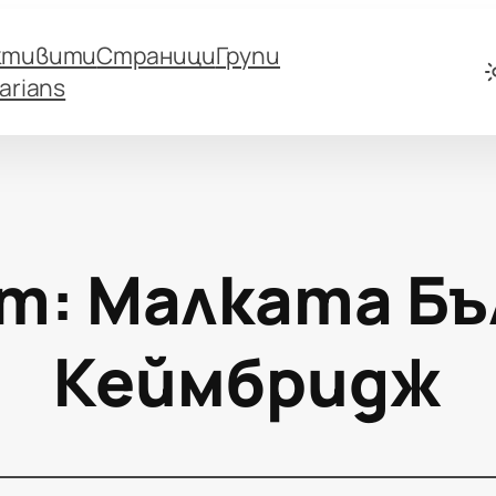
ктивити
Страници
Групи
arians
т:
Малката Бъ
Кеймбридж