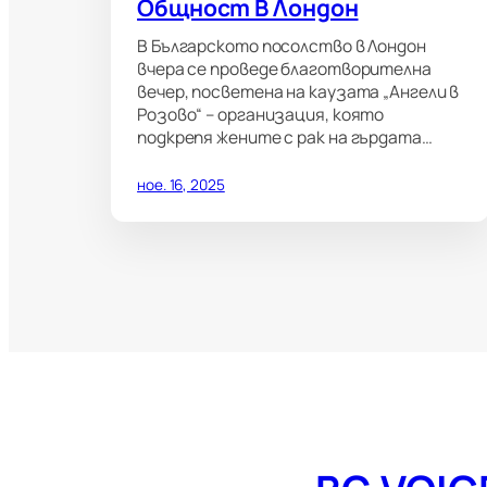
Общност В Лондон
В Българското посолство в Лондон
вчера се проведе благотворителна
вечер, посветена на каузата „Ангели в
Розово“ – организация, която
подкрепя жените с рак на гърдата…
ное. 16, 2025