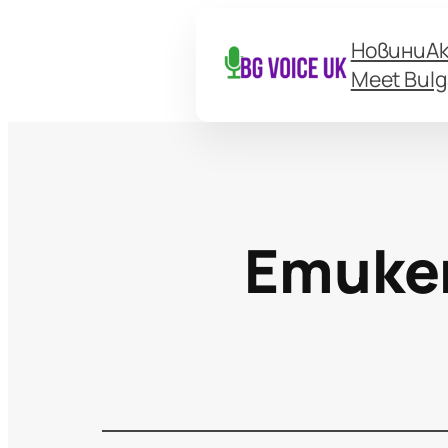
Новини
А
Meet Bulg
Етике