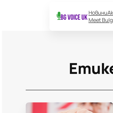
Новини
А
Meet Bulg
Етик