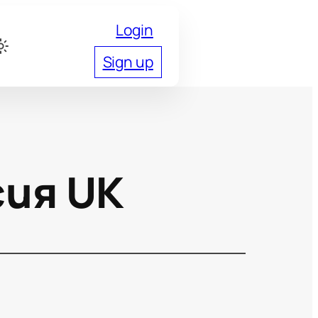
Login
Sign up
сия UK