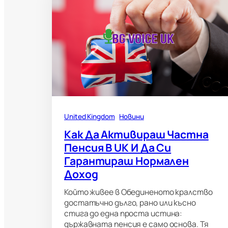
United Kingdom
Новини
Как Да Активираш Частна
Пенсия В UK И Да Си
Гарантираш Нормален
Доход
Който живее в Обединеното кралство
достатъчно дълго, рано или късно
стига до една проста истина:
държавната пенсия е само основа. Тя