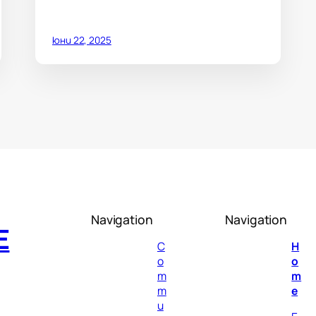
юни 22, 2025
Navigation
Navigation
E
C
H
o
o
m
m
m
e
u