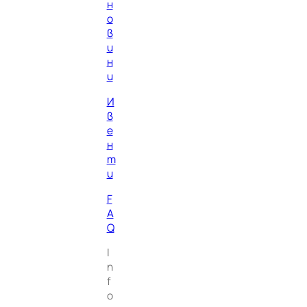
н
о
в
и
н
и
И
в
е
н
т
и
F
A
Q
I
n
f
o