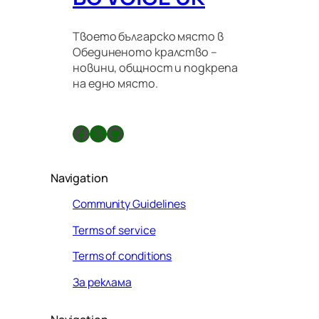
Твоето българско място в
Обединеното кралство –
новини, общност и подкрепа
на едно място.
Facebook
X
GitHub
Navigation
Community Guidelines
Terms of service
Terms of conditions
За реклама