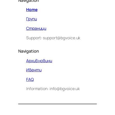
Navigation
Home
Групи
Страници
Support: support@bgvoice.uk
Navigation
Архив новини
Ивенти
Здравейте! Аз съм Алекс –
FAQ
виртуалният помощник на BG
Information: info@bgvoice.uk
VOICE UK. С какво мога да
помогна днес?