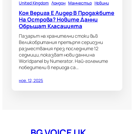
United Kingdom
Лондон
Манчестър
Новини
Коя Верига Е Лидер В Продажбите
На Острова? Новите Данни
Обръщат Класацията
Пазарът на хранителни стоки във
Великобритания претърпя сериозни
размествания през последните 12
седмици, показват нови данни на
Worldpanel by Numerator. Най-големите
победители в периода са…
ное. 12, 2025
BG VOICE UK