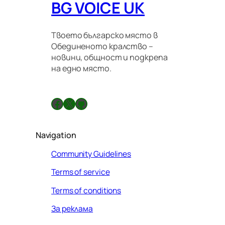
BG VOICE UK
Твоето българско място в
Обединеното кралство –
новини, общност и подкрепа
на едно място.
Facebook
X
GitHub
Navigation
Community Guidelines
Terms of service
Terms of conditions
За реклама