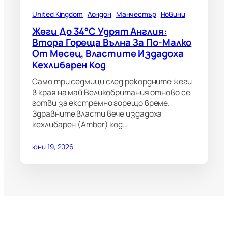
United Kingdom
Лондон
Манчестър
Новини
Жеги До 34°C Удрят Англия:
Втора Гореща Вълна За По-Малко
От Месец, Властите Издадоха
Кехлибарен Код
Само три седмици след рекордните жеги
в края на май Великобритания отново се
готви за екстремно горещо време.
Здравните власти вече издадоха
кехлибарен (Amber) код…
юни 19, 2026