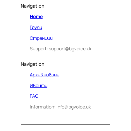
Navigation
Home
Групи
Страници
Support: support@bgvoice.uk
Navigation
Архив новини
Ивенти
Здравейте! Аз съм Алекс –
FAQ
виртуалният помощник на BG
Information: info@bgvoice.uk
VOICE UK. С какво мога да
помогна днес?