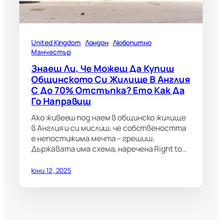
United Kingdom
Лондон
Любопитно
Манчестър
Знаеш Ли, Че Можеш Да Купиш
Общинското Си Жилище В Англия
С До 70% Отстъпка? Ето Как Да
Го Направиш
Ако живееш под наем в общинско жилище
в Англия и си мислиш, че собствеността
е непостижима мечта – грешиш.
Държавата има схема, наречена Right to…
юни 12, 2025