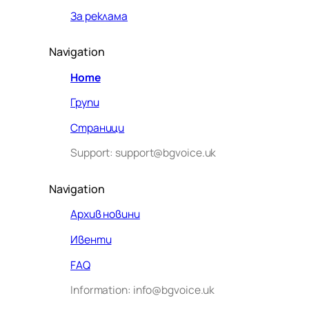
За реклама
Navigation
Home
Групи
Страници
Support: support@bgvoice.uk
Navigation
Архив новини
Ивенти
Здравейте! Аз съм Алекс –
FAQ
виртуалният помощник на BG
Information: info@bgvoice.uk
VOICE UK. С какво мога да
помогна днес?