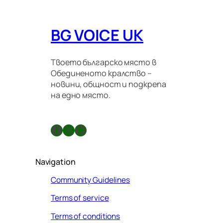
BG VOICE UK
Твоето българско място в
Обединеното кралство –
новини, общност и подкрепа
на едно място.
Facebook
X
GitHub
Navigation
Community Guidelines
Terms of service
Terms of conditions