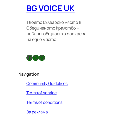
BG VOICE UK
Твоето българско място в
Обединеното кралство –
новини, общност и подкрепа
на едно място.
Facebook
X
GitHub
Navigation
Community Guidelines
Terms of service
Terms of conditions
За реклама