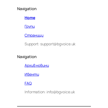
Navigation
Home
Групи
Страници
Support: support@bgvoice.uk
Navigation
Архив новини
Ивенти
Здравейте! Аз съм Алекс –
FAQ
виртуалният помощник на BG
Information: info@bgvoice.uk
VOICE UK. С какво мога да
помогна днес?