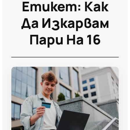
Етикет:
Как
Да Изкарвам
Пари На 16