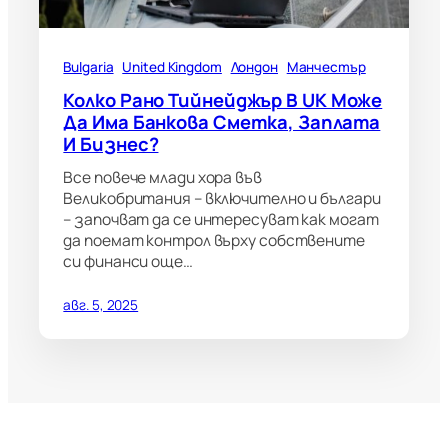
Bulgaria
United Kingdom
Лондон
Манчестър
Колко Рано Тийнейджър В UK Може
Да Има Банкова Сметка, Заплата
И Бизнес?
Все повече млади хора във
Великобритания – включително и българи
– започват да се интересуват как могат
да поемат контрол върху собствените
си финанси още…
авг. 5, 2025