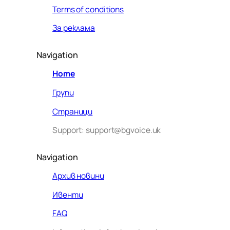
Terms of conditions
За реклама
Navigation
Home
Групи
Страници
Support: support@bgvoice.uk
Navigation
Архив новини
Ивенти
Здравейте! Аз съм Алекс –
FAQ
виртуалният помощник на BG