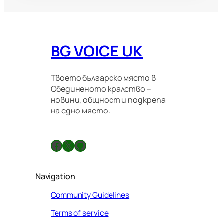
BG VOICE UK
Твоето българско място в
Обединеното кралство –
новини, общност и подкрепа
на едно място.
Facebook
X
GitHub
Navigation
Community Guidelines
Terms of service