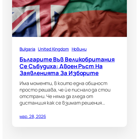
Bulgaria
United Kingdom
Новини
Българите Във Великобритания
Се Събудиха: Двоен Ръст На
Заявленията За Изборите
Има моменти, в които една общност
просто решава, че ѝ е писнало да стои
отстрани. Че няма да гледа от
дистанция как се взимат решения…
мар. 28, 2026