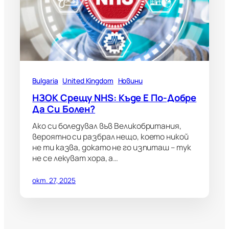
Bulgaria
United Kingdom
Новини
НЗОК Срещу NHS: Къде Е По-Добре
Да Си Болен?
Ако си боледувал във Великобритания,
вероятно си разбрал нещо, което никой
не ти казва, докато не го изпиташ – тук
не се лекуват хора, а…
окт. 27, 2025