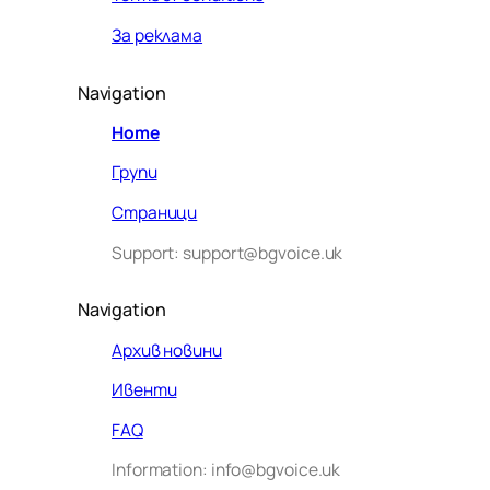
За реклама
Navigation
Home
Групи
Страници
Support: support@bgvoice.uk
Navigation
Архив новини
Ивенти
Здравейте! Аз съм Алекс –
FAQ
виртуалният помощник на BG
Information: info@bgvoice.uk
VOICE UK. С какво мога да