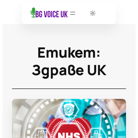
Етикет:
Здраве UK