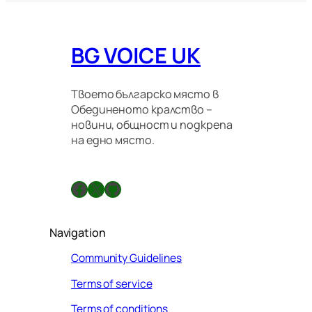
BG VOICE UK
Твоето българско място в
Обединеното кралство –
новини, общност и подкрепа
на едно място.
Facebook
X
GitHub
Navigation
Community Guidelines
Terms of service
Terms of conditions