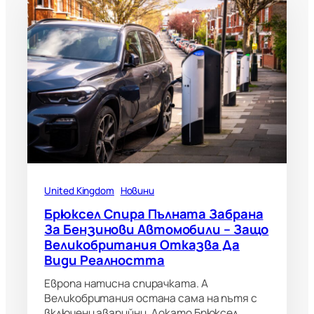
United Kingdom
Новини
Брюксел Спира Пълната Забрана
За Бензинови Автомобили – Защо
Великобритания Отказва Да
Види Реалността
Европа натисна спирачката. А
Великобритания остана сама на пътя с
включени аварийни. Докато Брюксел