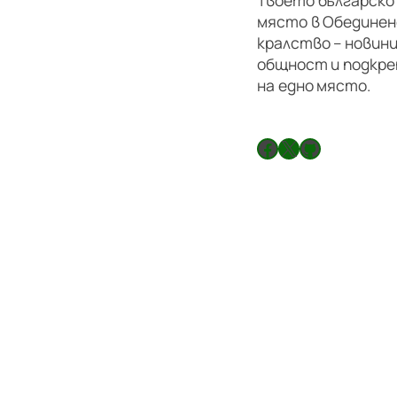
място в Обедине
кралство – новини
общност и подкре
на едно място.
Facebook
X
GitHub