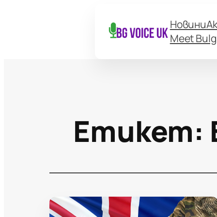
Новини
А
Meet Bulg
Етикет: