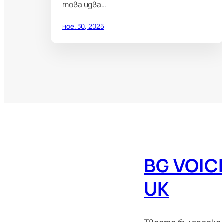
това идва…
ное. 30, 2025
BG VOIC
UK
Твоето българско