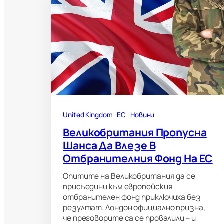
United Kingdom
ЕС
Новини
Великобритания Пропусна
Шанса Да Влезе В
Отбранителния Фонд На ЕС
Опитите на Великобритания да се
присъедини към европейския
отбранителен фонд приключиха без
резултат. Лондон официално призна,
че преговорите са се провалили – и