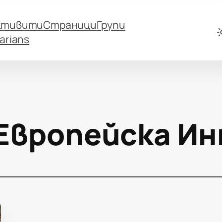
ктивити
Страници
Групи
arians
Европейска И