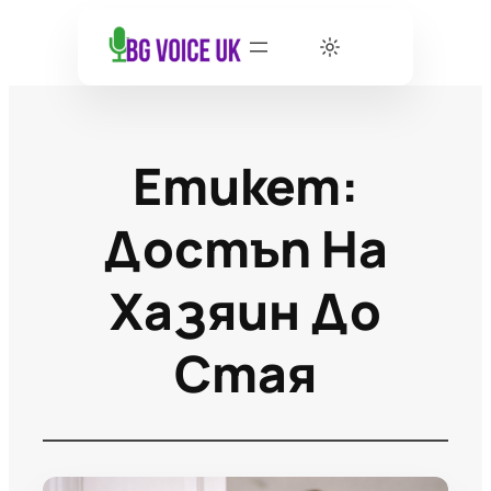
Етикет:
Достъп На
Хазяин До
Стая