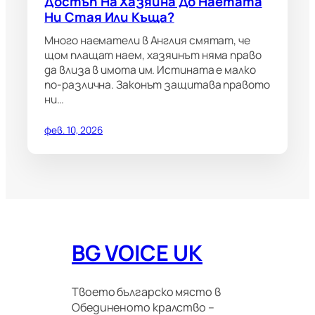
Достъп На Хазяина До Наетата
Ни Стая Или Къща?
Много наематели в Англия смятат, че
щом плащат наем, хазяинът няма право
да влиза в имота им. Истината е малко
по-различна. Законът защитава правото
ни…
фев. 10, 2026
BG VOICE UK
Твоето българско място в
Обединеното кралство –