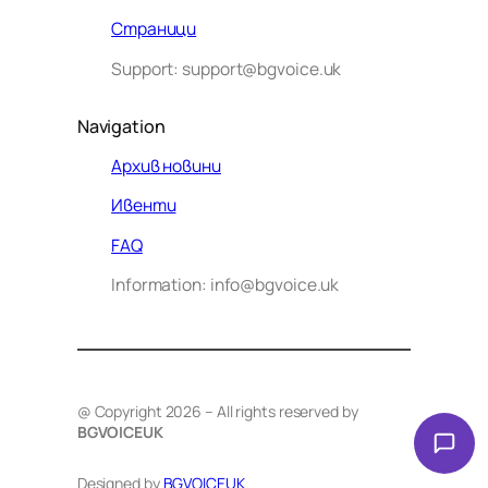
Страници
Support: support@bgvoice.uk
Navigation
Архив новини
Ивенти
Здравейте! Аз съм Алекс –
FAQ
виртуалният помощник на BG
Information: info@bgvoice.uk
VOICE UK. С какво мога да
помогна днес?
@ Copyright 2026 – All rights reserved by
BGVOICEUK
Designed by
BGVOICEUK