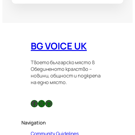
BG VOICE UK
Твоето българско място в
Обединеното кралство –
новини, общност и подкрепа
на едно място.
Facebook
X
GitHub
Navigation
Community Guidelines