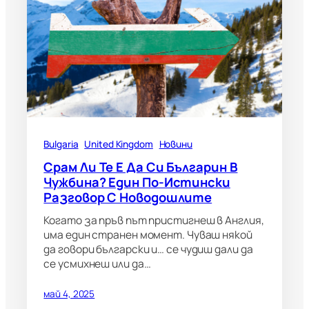
Bulgaria
United Kingdom
Новини
Срам Ли Те Е Да Си Българин В
Чужбина? Един По-Истински
Разговор С Новодошлите
Когато за пръв път пристигнеш в Англия,
има един странен момент. Чуваш някой
да говори български и… се чудиш дали да
се усмихнеш или да…
май 4, 2025