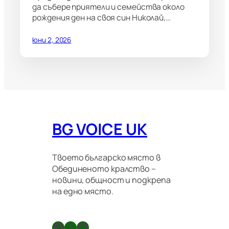
да събере приятели и семейства около
рождения ден на своя син Николай,…
юни 2, 2026
BG VOICE UK
Твоето българско място в
Обединеното кралство –
новини, общност и подкрепа
на едно място.
Facebook
X
GitHub