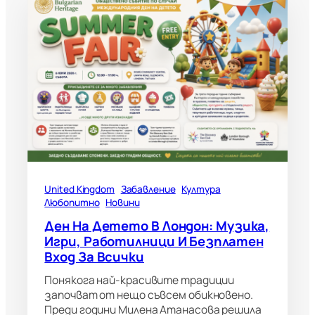
United Kingdom
Забавление
Култура
Любопитно
Новини
Ден На Детето В Лондон: Музика,
Игри, Работилници И Безплатен
Вход За Всички
Понякога най-красивите традиции
започват от нещо съвсем обикновено.
Преди години Милена Атанасова решила