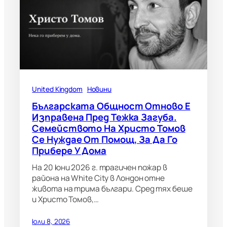
United Kingdom
Новини
Българската Общност Отново Е
Изправена Пред Тежка Загуба.
Семейството На Христо Томов
Се Нуждае От Помощ, За Да Го
Прибере У Дома
На 20 юни 2026 г. трагичен пожар в
района на White City в Лондон отне
живота на трима българи. Сред тях беше
и Христо Томов,…
юли 8, 2026