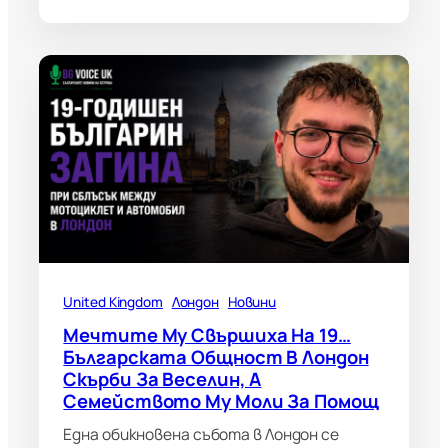
United Kingdom
Лондон
Новини
Мечтите Му Свършиха На 19…
Българската Общност В Лондон
Скърби За Веселин, А
Семейството Му Моли За Помощ
Една обикновена събота в Лондон се