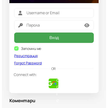
Вход
Запомни ме
Регистрация
Forgot Password
G
OR
o
Connect with:
o
g
l
e
Коментари