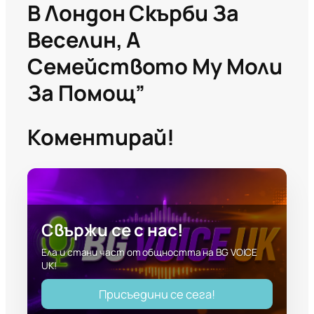
В Лондон Скърби За
Веселин, А
Семейството Му Моли
За Помощ”
Коментирай!
Свържи се с нас!
Ела и стани част от общността на BG VOICE
UK!
Присъедини се сега!