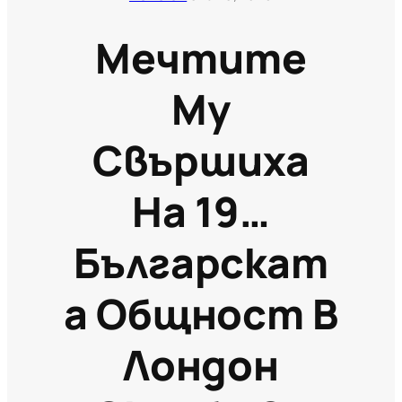
Мечтите
Му
Свършиха
На 19…
Българскат
А Общност В
Лондон