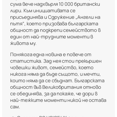
сума вече надхвърля 10 000 британски
лири. Към инициативата се
присъединява и Сдружение „Ангели на
пътя“, което призовава българската
общност да подкрепи семейството в
един от най-трудните моменти в
живота му.
Понякога една новина е повече от
статистика. Зад нея стои прекършен
човешки живот, семейство, което
никога няма да бъде същото, и мечти,
които няма да се сбъднат. Българската
общност във Великобритания отново
се обединява, за да покаже, че дори в
най-тежките моменти никой не остава
сам.