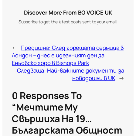
Discover More From BG VOICE UK
Subscribe to get the latest posts sent to your email.
←
Предишна:
След горещата седмица в
Лондон – днес е идеалният ден за
Еньовско хоро в Bishops Park
Следваща:
Най-важните документи за
новодошли в UK
→
0 Responses To
“Мечтите Му
Свършиха На 19…
Българската Общност