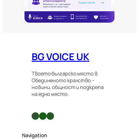
м
и
г
р
а
ц
и
о
BG VOICE UK
н
н
и
п
Твоето българско място в
р
Обединеното кралство –
а
новини, общност и подкрепа
в
на едно място.
и
л
а
Facebook
X
GitHub
Navigation