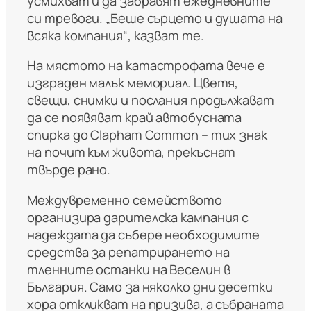
усмихват и да забравят ежедневните
си тревоги. „Беше сърцето и душата на
всяка компания“, казват те.
На мястото на катастрофата вече е
изграден малък мемориал. Цветя,
свещи, снимки и послания продължават
да се появяват край автобусната
спирка до Clapham Common – тих знак
на почит към живота, прекъснат
твърде рано.
Междувременно семейството
организира дарителска кампания с
надеждата да събере необходимите
средства за репатрирането на
тленните останки на Веселин в
България. Само за няколко дни десетки
хора откликват на призива, а събраната