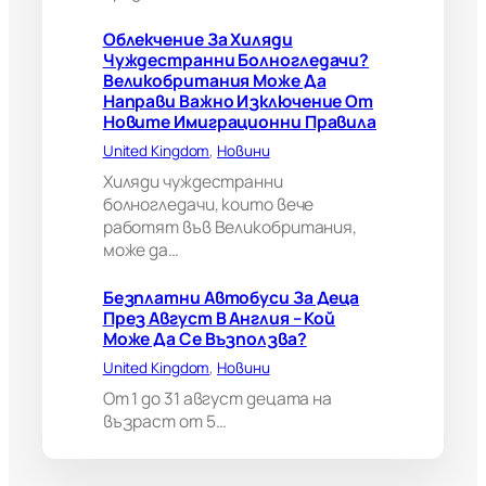
и
к
Облекчение За Хиляди
о
Чуждестранни Болногледачи?
б
Великобритания Може Да
р
Направи Важно Изключение От
и
Новите Имиграционни Правила
т
а
United Kingdom
, 
Новини
н
Хиляди чуждестранни
и
болногледачи, които вече
я
работят във Великобритания,
м
може да…
о
ж
е
Безплатни Автобуси За Деца
д
През Август В Англия – Кой
а
Може Да Се Възползва?
н
United Kingdom
, 
Новини
а
п
От 1 до 31 август децата на
р
възраст от 5…
а
в
и