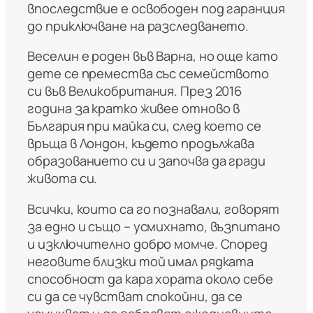
впоследствие е освободен под гаранция
до приключване на разследването.
Веселин е роден във Варна, но още като
дете се премества със семейството
си във Великобритания. През 2016
година за кратко живее отново в
България при майка си, след което се
връща в Лондон, където продължава
образованието си и започва да гради
живота си.
Всички, които са го познавали, говорят
за едно и също – усмихнато, възпитано
и изключително добро момче. Според
неговите близки той имал рядката
способност да кара хората около себе
си да се чувстват спокойни, да се