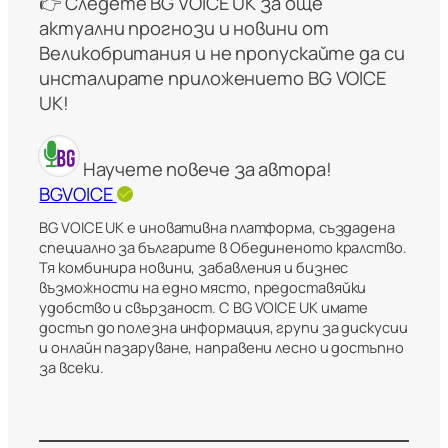
👉 Следете BG VOICE UK за още
актуални прогнози и новини от
Великобритания и не пропускайте да си
инсталирате приложението BG VOICE
UK!
Научете повече за автора!
BGVOICE
BG VOICE UK е иновативна платформа, създадена
специално за българите в Обединеното кралство.
Тя комбинира новини, забавления и бизнес
възможности на едно място, предоставяйки
удобство и свързаност. С BG VOICE UK имате
достъп до полезна информация, групи за дискусии
и онлайн пазаруване, направени лесно и достъпно
за всеки.