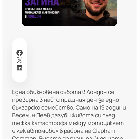
Facebook
X
LinkedIn
Една обикновена събота в Лондон се
превърна в най-страшния ден за едно
българско семейство. Само на 19 години
Веселин Пеев загуби живота си след
тежка катастрофа между мотоциклет
и лек автомобил в района на Clapham
Common. Вместо да планира бъдещето