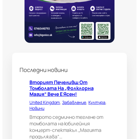
с
т
р
а
н
н
и
б
о
л
н
Последни новини
о
г
л
Вторият Печеливш От
е
Томболата На „Фолклорна
д
Магия“ Вече Е Ясен!
а
United Kingdom
, 
Забавление
, 
Култура
, 
ч
Новини
и
?
Второто седмично теглене от
В
томболата на юбилейния
е
концерт-спектакъл „Магията
л
продължава“…