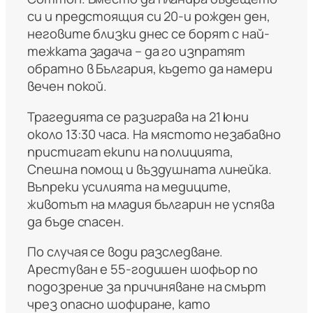
си и предстоящия си 20-и рожден ден,
неговите близки днес се борят с най-
тежката задача – да го изпратят
обратно в България, където да намери
вечен покой.
Трагедията се разиграва на 21 юни
около 13:30 часа. На мястото незабавно
пристигат екипи на полицията,
Спешна помощ и въздушната линейка.
Въпреки усилията на медиците,
животът на младия българин не успява
да бъде спасен.
По случая се води разследване.
Арестуван е 55-годишен шофьор по
подозрение за причиняване на смърт
чрез опасно шофиране, като