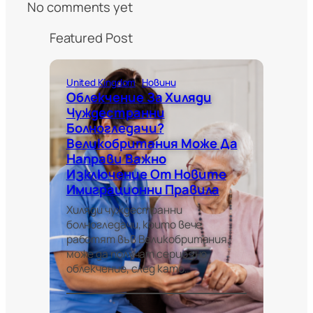
No comments yet
Featured Post
United Kingdom
Новини
Облекчение За Хиляди
Чуждестранни
Болногледачи?
Великобритания Може Да
Направи Важно
Изключение От Новите
Имиграционни Правила
Хиляди чуждестранни
болногледачи, които вече
работят във Великобритания,
може да получат сериозно
облекчение, след като…