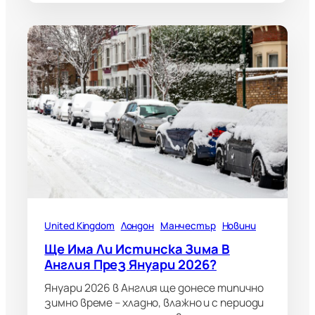
United Kingdom
Лондон
Манчестър
Новини
Ще Има Ли Истинска Зима В
Англия През Януари 2026?
Януари 2026 в Англия ще донесе типично
зимно време – хладно, влажно и с периоди