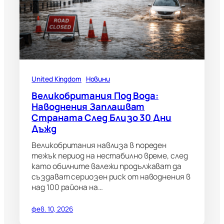
United Kingdom
Новини
Великобритания Под Вода:
Наводнения Заплашват
Страната След Близо 30 Дни
Дъжд
Великобритания навлиза в пореден
тежък период на нестабилно време, след
като обилните валежи продължават да
създават сериозен риск от наводнения в
над 100 района на…
фев. 10, 2026