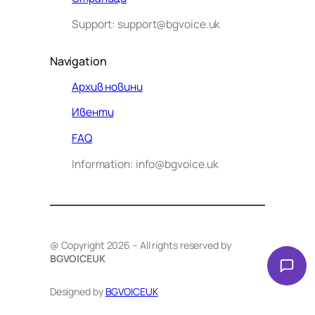
Support: support@bgvoice.uk
Navigation
Архив новини
Ивенти
Здравейте! Аз съм Алекс –
FAQ
виртуалният помощник на BG
Information: info@bgvoice.uk
VOICE UK. С какво мога да
помогна днес?
@ Copyright 2026 – All rights reserved by
BGVOICEUK
Designed by
BGVOICEUK