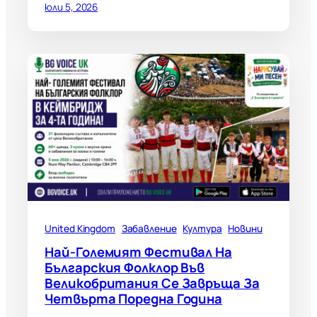
юли 5, 2026
United Kingdom
Забавление
Култура
Новини
Най-Големият Фестивал На
Българския Фолклор Във
Великобритания Се Завръща За
Четвърта Поредна Година