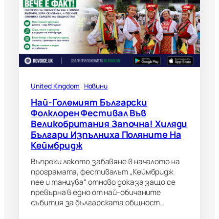
United Kingdom
Новини
Най-Големият Български
Фолклорен Фестивал Във
Великобритания Започна! Хиляди
Българи Изпълниха Поляните На
Кеймбридж
Въпреки лекото забавяне в началото на
програмата, фестивалът „Кеймбридж
пее и танцува“ отново доказа защо се
превърна в едно от най-обичаните
събития за българската общност…