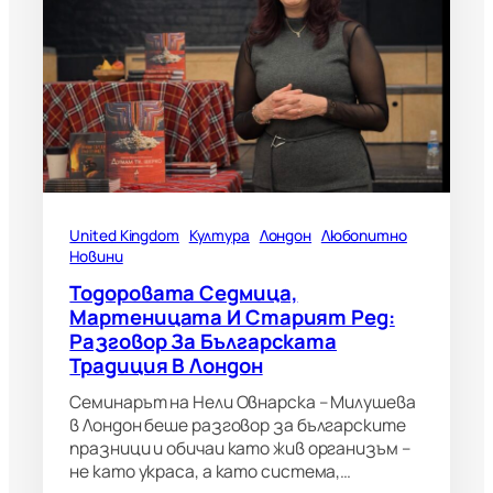
United Kingdom
Култура
Лондон
Любопитно
Новини
Тодоровата Седмица,
Мартеницата И Старият Ред:
Разговор За Българската
Традиция В Лондон
Семинарът на Нели Овнарска – Милушева
в Лондон беше разговор за българските
празници и обичаи като жив организъм –
не като украса, а като система,…