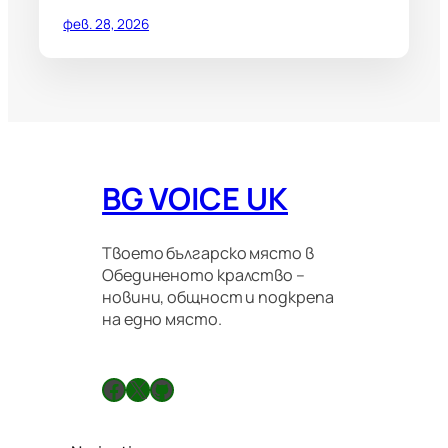
фев. 28, 2026
BG VOICE UK
Твоето българско място в
Обединеното кралство –
новини, общност и подкрепа
на едно място.
Facebook
X
GitHub