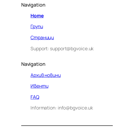
Navigation
Home
Групи
Страници
Support: support@bgvoice.uk
Navigation
Архив новини
Ивенти
Здравейте! Аз съм Алекс –
FAQ
виртуалният помощник на BG
Information: info@bgvoice.uk
VOICE UK. С какво мога да
помогна днес?