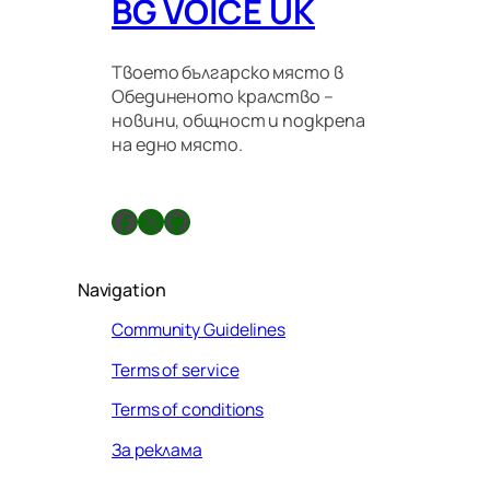
BG VOICE UK
Твоето българско място в
Обединеното кралство –
новини, общност и подкрепа
на едно място.
Facebook
X
GitHub
Navigation
Community Guidelines
Terms of service
Terms of conditions
За реклама