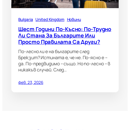
Bulgaria
United Kingdom
Новини
Шест Години По-Късно: По-Трудно
Ли Стана За Българите Или
Просто Правилата Са Други?
По-лесно ли е на българите след
Брекзит? Истината е, че не. По-ясно е –
да. По-предвидимо – също. Но по-лесно – в
никакъв случай. След…
фев. 23, 2026