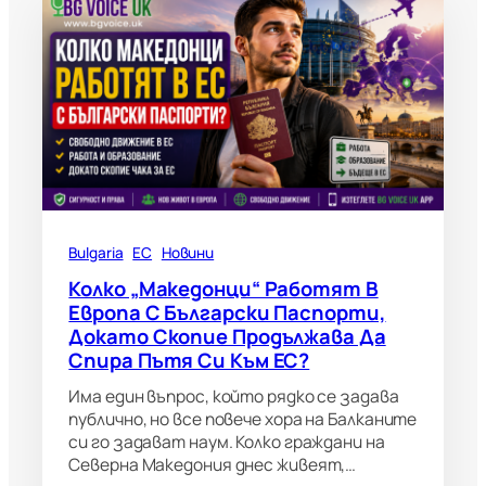
Bulgaria
ЕС
Новини
Колко „македонци“ Работят В
Европа С Български Паспорти,
Докато Скопие Продължава Да
Спира Пътя Си Към ЕС?
Има един въпрос, който рядко се задава
публично, но все повече хора на Балканите
си го задават наум. Колко граждани на
Северна Македония днес живеят,…