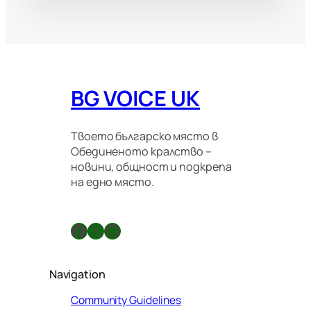
BG VOICE UK
Твоето българско място в
Обединеното кралство –
новини, общност и подкрепа
на едно място.
Facebook
X
GitHub
Navigation
Community Guidelines