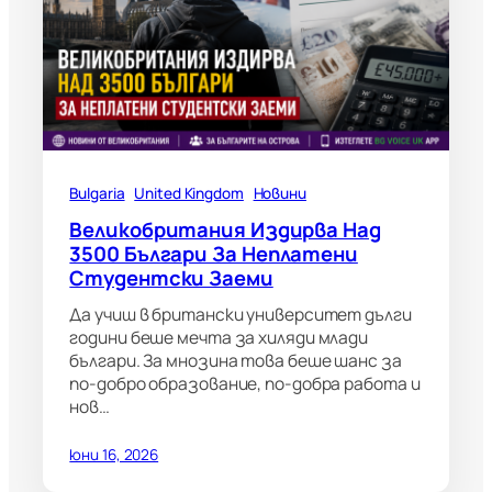
Bulgaria
United Kingdom
Новини
Великобритания Издирва Над
3500 Българи За Неплатени
Студентски Заеми
Да учиш в британски университет дълги
години беше мечта за хиляди млади
българи. За мнозина това беше шанс за
по-добро образование, по-добра работа и
нов…
юни 16, 2026