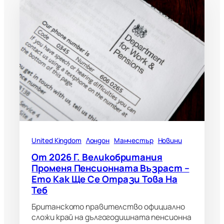
United Kingdom
Лондон
Манчестър
Новини
От 2026 Г. Великобритания
Променя Пенсионната Възраст –
Ето Как Ще Се Отрази Това На
Теб
Британското правителство официално
сложи край на дългогодишната пенсионна