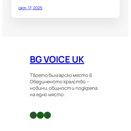
окт. 17, 2025
BG VOICE UK
Твоето българско място в
Обединеното кралство –
новини, общност и подкрепа
на едно място.
Facebook
X
GitHub