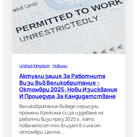
United Kingdom
Новини
Актуализация За Работните
Визи Във Великобритания –
Октомври 2025: Нови Изисквания
И Процедура За Кандидатстване
Великобритания въведе сериозни
промени в режима си за издаване на
работни визи през 2025 г., като
повечето от тях влизат в сила от
октомври. Целта…