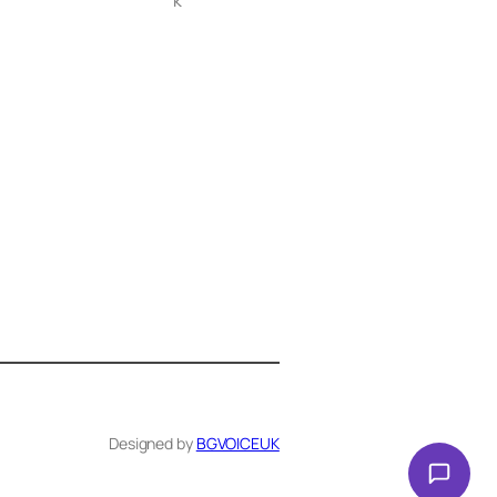
Здравейте! Аз съм Алекс –
виртуалният помощник на BG
VOICE UK. С какво мога да
помогна днес?
Designed by
BGVOICEUK