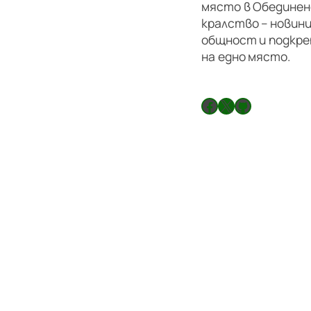
място в Обедине
кралство – новини
общност и подкре
на едно място.
Facebook
X
GitHub