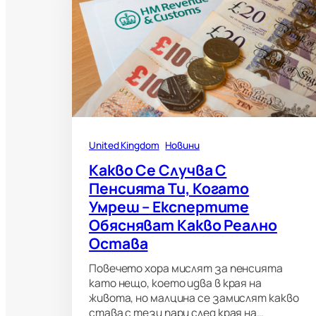
United Kingdom
Новини
Какво Се Случва С
Пенсията Ти, Когато
Умреш – Експертите
Обясняват Какво Реално
Остава
Повечето хора мислят за пенсията
като нещо, което идва в края на
живота, но малцина се замислят какво
става с тези пари след края на…