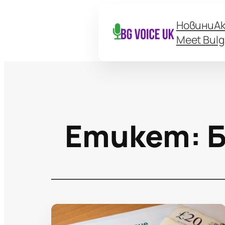
Новини
А
Meet Bulg
Етикет: