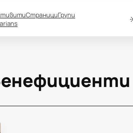
ктивити
Страници
Групи
arians
Бенефициенти 