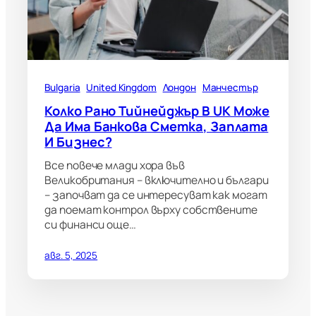
Bulgaria
United Kingdom
Лондон
Манчестър
Колко Рано Тийнейджър В UK Може
Да Има Банкова Сметка, Заплата
И Бизнес?
Все повече млади хора във
Великобритания – включително и българи
– започват да се интересуват как могат
да поемат контрол върху собствените
си финанси още…
авг. 5, 2025