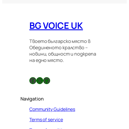
BG VOICE UK
Твоето българско място в
Обединеното кралство –
новини, общност и подкрепа
на едно място.
Facebook
X
GitHub
Navigation
Community Guidelines
Terms of service