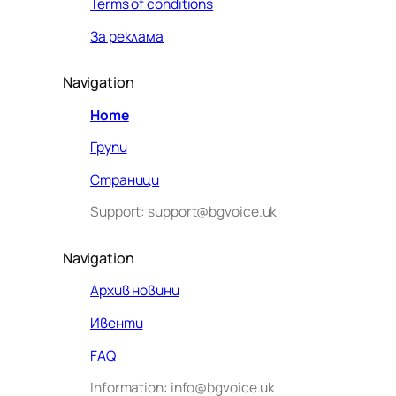
Terms of conditions
За реклама
Navigation
Home
Групи
Страници
Support: support@bgvoice.uk
Navigation
Архив новини
Ивенти
Здравейте! Аз съм Алекс –
FAQ
виртуалният помощник на BG
Information: info@bgvoice.uk
VOICE UK. С какво мога да