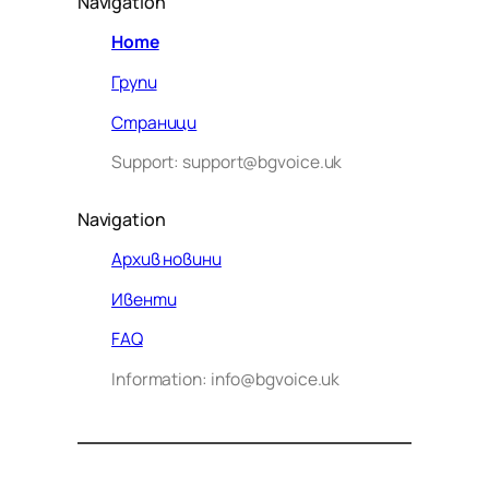
Navigation
Home
Групи
Страници
Support: support@bgvoice.uk
Navigation
Архив новини
Ивенти
Здравейте! Аз съм Алекс –
FAQ
виртуалният помощник на BG
Information: info@bgvoice.uk
VOICE UK. С какво мога да
помогна днес?