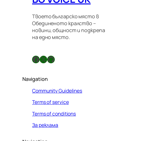
Твоето българско място в
Обединеното кралство –
новини, общност и подкрепа
на едно място.
Facebook
X
GitHub
Navigation
Community Guidelines
Terms of service
Terms of conditions
За реклама