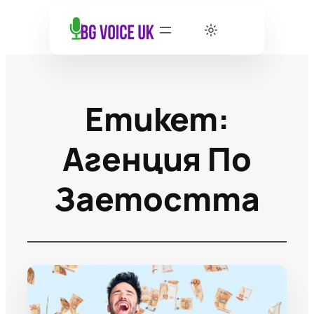
Етикет:
Агенция По
Заетостта