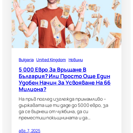
Bulgaria
United Kingdom
Новини
5 000 Евро За Връщане В
България? Или Просто Още Един
Удобен Начин За Усвояване На 66
Милиона?
На пръв поглед изглежда примамливо –
държавата ще ти даде до 5000 евро, за
да се върнеш от чужбина, да си
преместиш покъщнината и да…
авг. 7, 2025