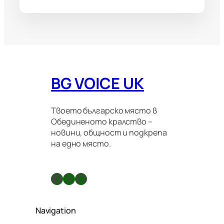
BG VOICE UK
Твоето българско място в
Обединеното кралство –
новини, общност и подкрепа
на едно място.
Facebook
X
GitHub
Navigation