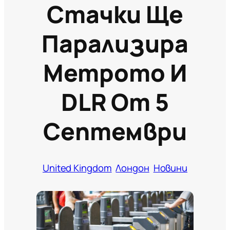
Стачки Ще
Парализира
Метрото И
DLR От 5
Септември
United Kingdom
Лондон
Новини