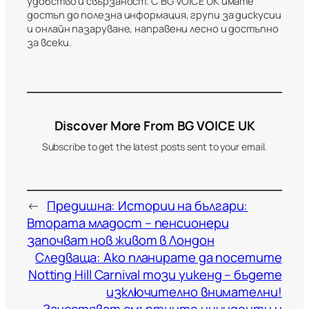
удобство и свързаност. С BG VOICE UK имате
достъп до полезна информация, групи за дискусии
и онлайн пазаруване, направени лесно и достъпно
за всеки.
Discover More From BG VOICE UK
Subscribe to get the latest posts sent to your email.
←
Предишна:
Истории на българи:
Втората младост – пенсионери
започват нов живот в Лондон
Следваща:
Ако планирате да посетите
Notting Hill Carnival този уикенд – бъдете
изключително внимателни!