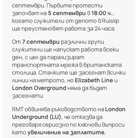
септември. Първите протести
започват на
5 септември
в
18:00 ч.
,
когато служители от депото в Ruislip
ще преустановят работа за 24 часа.
От
7 септември
различни групи
служители ще напускат работа всеки
ден, с цел да парализират
транспортната мрежа в британската
столица. Стачките ще засегнат всички
линии на метрото, но
Elizabeth Line
и
London Overground
няма да бъдат
засегнати.
RMT обвинява ръководството на
London
Underground (LU)
, че отказва да
преговаря сериозно по ключови въпроси
като
увеличение на заплатите
,