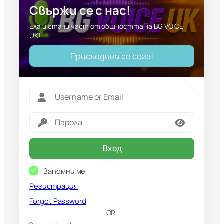
Свържи се с нас!
Ела и стани част от общността на BG VOICE
UK!
Присъедини се сега!
Вход
Запомни ме
Регистрация
Forgot Password
G
OR
o