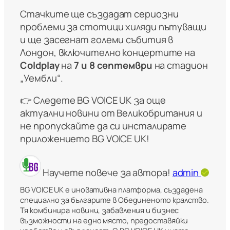
Стачките ще създадат сериозни
проблеми за стотици хиляди пътуващи
и ще засегнат големи събития в
Лондон, включително концертите на
Coldplay
на
7 и 8 септември
на стадион
„Уембли“.
👉 Следете BG VOICE UK за още
актуални новини от Великобритания и
не пропускайте да си инсталирате
приложението
BG VOICE UK
!
Научете повече за автора!
admin
BG VOICE UK е иновативна платформа, създадена
специално за българите в Обединеното кралство.
Тя комбинира новини, забавления и бизнес
възможности на едно място, предоставяйки