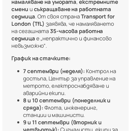
намаляване на умората
,
екстремните
смени
и
съкращаване на работната
седмица
. От своя страна
Transport for
London (TfL)
заявява, че намаляването
на сегашната
35-часова работна
седмица
е „непрактично и финансово
невъзможно“.
График на стачките:
7 септември (неделя):
Контрол на
достъпа, Център за управление на
метрото, електроснабдяване и
аварийни екипи.
8 и 10 септември (понеделник и
сряда):
Флота, инженеринг,
станции и машинисти.
9 и 11 септември (вторник и
четвъртък):
Сигналисти, екипи за