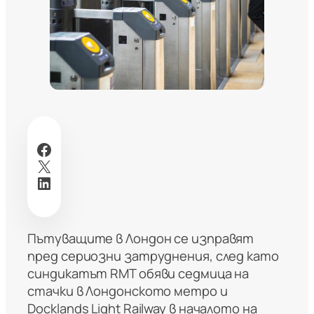
Facebook
X
LinkedIn
Пътуващите в Лондон се изправят
пред сериозни затруднения, след като
синдикатът RMT обяви седмица на
стачки в Лондонското метро и
Docklands Light Railway в началото на