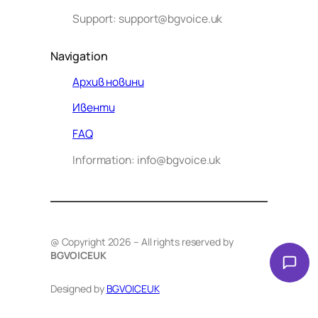
Support: support@bgvoice.uk
Navigation
Архив новини
Ивенти
Здравейте! Аз съм Алекс –
FAQ
виртуалният помощник на BG
Information: info@bgvoice.uk
VOICE UK. С какво мога да
помогна днес?
@ Copyright 2026 – All rights reserved by
BGVOICEUK
Designed by
BGVOICEUK