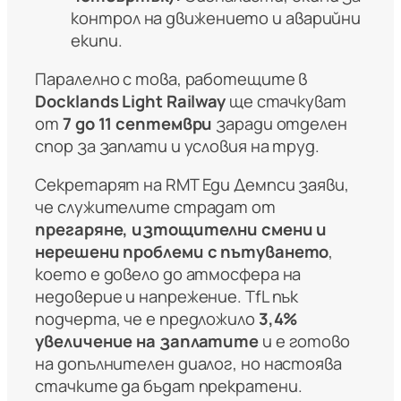
контрол на движението и аварийни
екипи.
Паралелно с това, работещите в
Docklands Light Railway
ще стачкуват
от
7 до 11 септември
заради отделен
спор за заплати и условия на труд.
Секретарят на RMT Еди Демпси заяви,
че служителите страдат от
прегаряне, изтощителни смени и
нерешени проблеми с пътуването
,
което е довело до атмосфера на
недоверие и напрежение. TfL пък
подчерта, че е предложило
3,4%
увеличение на заплатите
и е готово
на допълнителен диалог, но настоява
стачките да бъдат прекратени.