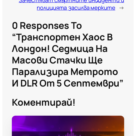
Зачестяват смъртните инциденти и
полицията засилва мерките
→
0 Responses To
“Транспортен Хаос В
Лондон! Седмица На
Масови Стачки Ще
Парализира Метрото
И DLR От 5 Септември”
Коментирай!