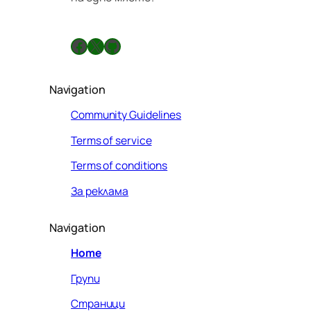
л
а
Facebook
X
GitHub
Navigation
Community Guidelines
Terms of service
Terms of conditions
За реклама
Navigation
Home
Групи
Страници