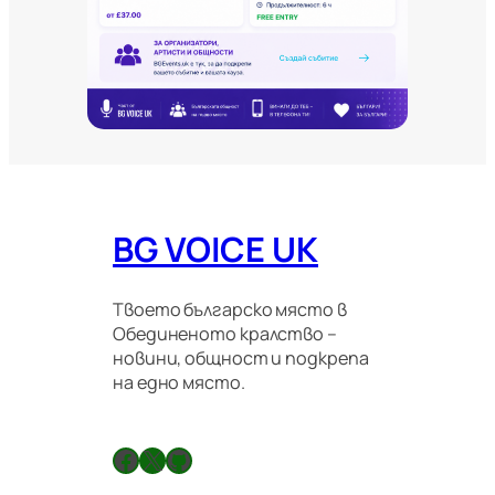
т
е
и
м
и
г
р
а
ц
и
о
BG VOICE UK
н
н
и
п
Твоето българско място в
р
Обединеното кралство –
а
новини, общност и подкрепа
в
на едно място.
и
л
а
Facebook
X
GitHub