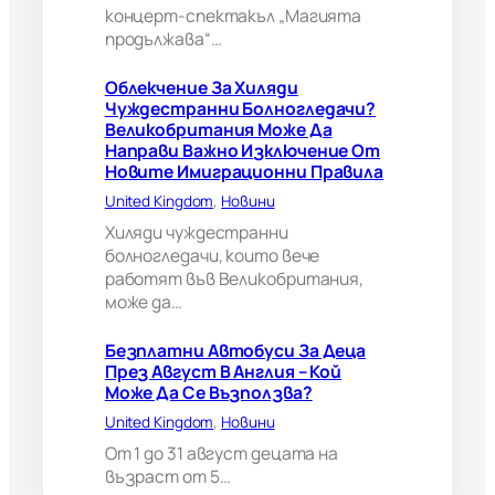
е
концерт-спектакъл „Магията
л
продължава“…
и
к
Облекчение За Хиляди
о
Чуждестранни Болногледачи?
б
Великобритания Може Да
р
Направи Важно Изключение От
и
Новите Имиграционни Правила
т
а
United Kingdom
, 
Новини
н
Хиляди чуждестранни
и
болногледачи, които вече
я
работят във Великобритания,
м
може да…
о
ж
е
Безплатни Автобуси За Деца
д
През Август В Англия – Кой
а
Може Да Се Възползва?
н
United Kingdom
, 
Новини
а
п
От 1 до 31 август децата на
р
възраст от 5…
а