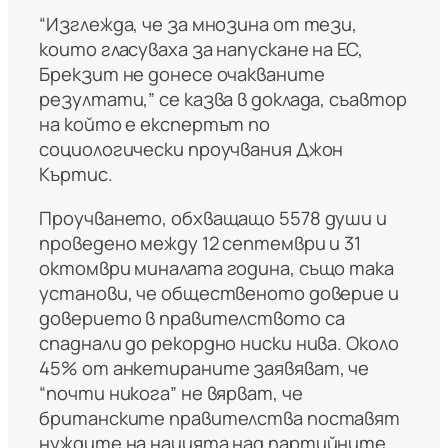
“Изглежда, че за мнозина от тези,
които гласуваха за напускане на ЕС,
Брекзит не донесе очакваните
резултати,” се казва в доклада, съавтор
на който е експертът по
социологически проучвания Джон
Къртис.
Проучването, обхващащо 5578 души и
проведено между 12 септември и 31
октомври миналата година, също така
установи, че общественото доверие и
доверието в правителството са
спаднали до рекордно ниски нива. Около
45% от анкетираните заявяват, че
“почти никога” не вярват, че
британските правителства поставят
нуждите на нацията над партийните