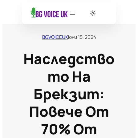
BGVOICEUK
юни 15, 2024
Наследство
То На
Брекзит:
Повече От
70% От