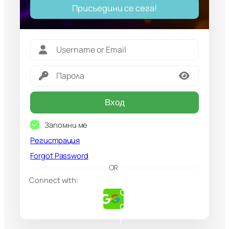
Присъедини се сега!
Вход
Запомни ме
Регистрация
Forgot Password
G
OR
o
Connect with:
o
g
l