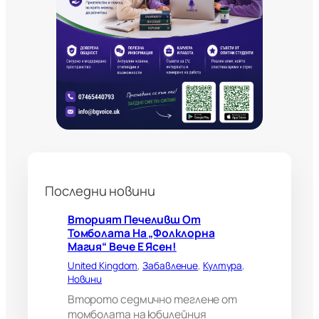
д
е
с
т
р
а
н
н
и
б
о
л
н
Последни новини
о
г
л
Вторият Печеливш От
е
Томболата На „Фолклорна
д
Магия“ Вече Е Ясен!
а
United Kingdom
, 
Забавление
, 
Култура
, 
ч
Новини
и
?
Второто седмично теглене от
В
томболата на юбилейния