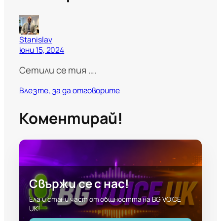
Stanislav
юни 15, 2024
Сетили се тия ….
Влезте, за да отговорите
Коментирай!
Свържи се с нас!
Ела и стани част от общността на BG VOICE
UK!