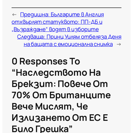
←
Предишна:
Българите в Англия
отхвърлят статуквото: ПП-ДБ и
„Възраждане“ водят в изборите
Следваща:
Принц Уилям отбеляза Деня
на бащата с емоционална снимка
→
0 Responses To
“Наследството На
Брекзит: Повече От
70% От Британците
Вече Мислят, Че
Излизането От ЕС Е
Било Грешка”