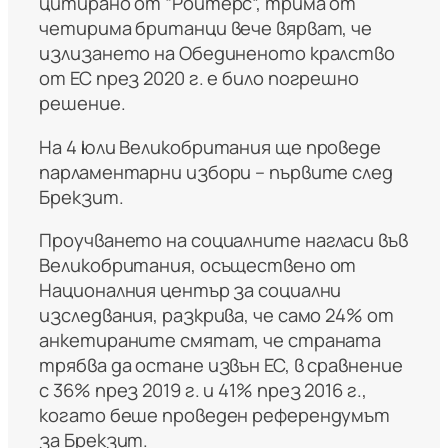
цитирано от “Ройтерс”, трима от
четирима британци вече вярват, че
излизането на Обединеното кралство
от ЕС през 2020 г. е било погрешно
решение.
На 4 юли Великобритания ще проведе
парламентарни избори – първите след
Брекзит.
Проучването на социалните нагласи във
Великобритания, осъществено от
Националния център за социални
изследвания, разкрива, че само 24% от
анкетираните смятат, че страната
трябва да остане извън ЕС, в сравнение
с 36% през 2019 г. и 41% през 2016 г.,
когато беше проведен референдумът
за Брекзит.