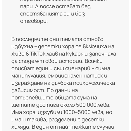
пари. А после остават без
спестяванията си и без
отговори.
В последните дни темата отново
избухна – десетки хора се включиха на
живо в TikTok лайв на Кукаря и започнаха
да споделят свои истории. Всички
описват един и същ сценарий – силна
манипулация, емоционален натиск и
изграждане на дълбока психологическа
зависимост. По данни на
потърпевшите общата сума на
щетите достига около 500 000 лева.
Има хора, изгубили 1000–5000 лева, но
има и такива, разделени с десетки
хиляди. В един от най-тежките случаи