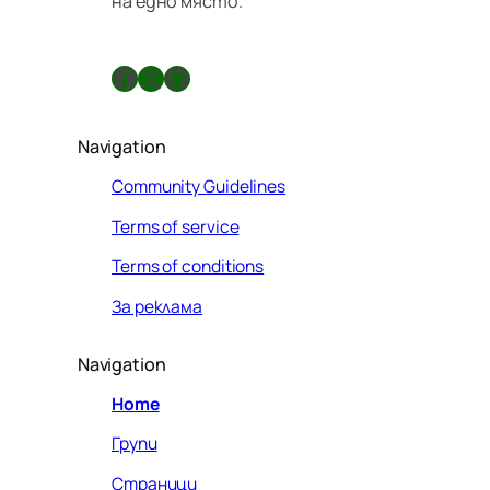
на едно място.
и
л
а
Facebook
X
GitHub
Navigation
Community Guidelines
Terms of service
Terms of conditions
За реклама
Navigation
Home
Групи
Страници