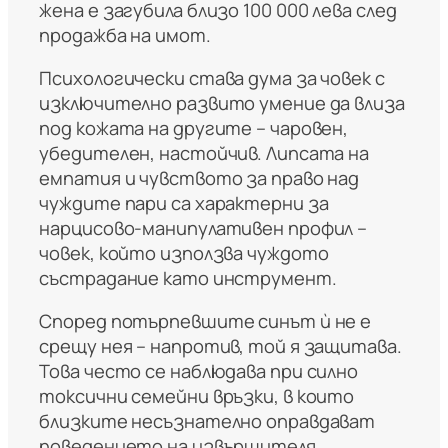
жена е загубила близо 100 000 лева след
продажба на имот.
Психологически става дума за човек с
изключително развито умение да влиза
под кожата на другите – чаровен,
убедителен, настойчив. Липсата на
емпатия и чувството за право над
чуждите пари са характерни за
нарцисово-манипулативен профил –
човек, който използва чуждото
състрадание като инструмент.
Според потърпевшите синът ѝ не е
срещу нея – напротив, той я защитава.
Това често се наблюдава при силно
токсични семейни връзки, в които
близките несъзнателно оправдават
поведението на извършителя.