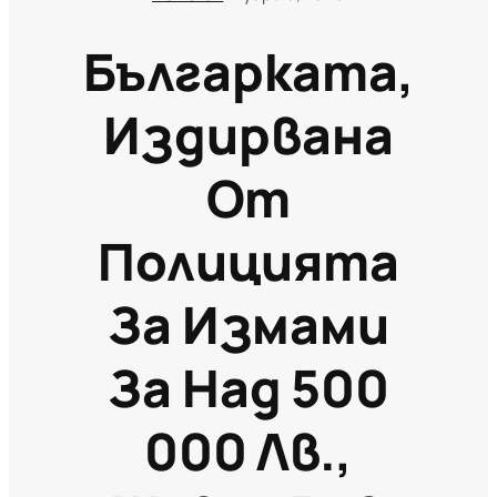
Българката,
Издирвана
От
Полицията
За Измами
За Над 500
000 Лв.,