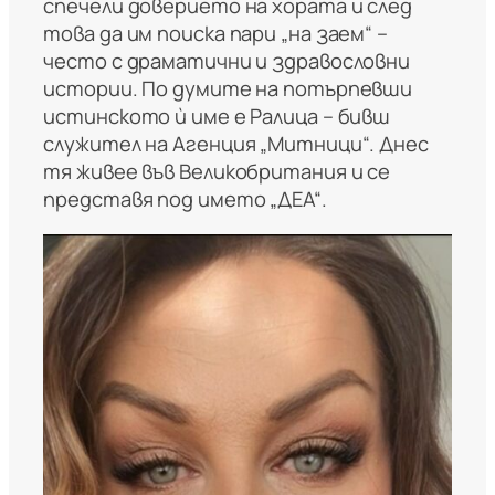
спечели доверието на хората и след
това да им поиска пари „на заем“ –
често с драматични и здравословни
истории. По думите на потърпевши
истинското ѝ име е Ралица – бивш
служител на Агенция „Митници“. Днес
тя живее във Великобритания и се
представя под името „ДЕА“.