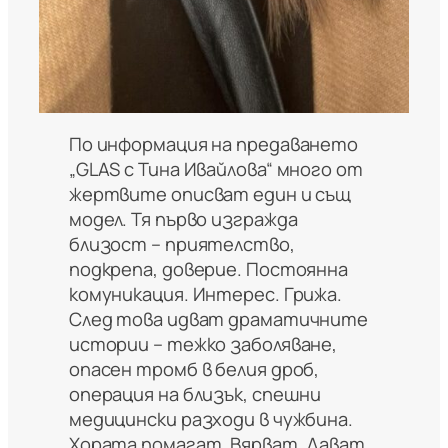
По информация на предаването
„GLAS с Тина Ивайлова“ много от
жертвите описват един и същ
модел. Тя първо изгражда
близост – приятелство,
подкрепа, доверие. Постоянна
комуникация. Интерес. Грижа.
След това идват драматичните
истории – тежко заболяване,
опасен тромб в белия дроб,
операция на близък, спешни
медицински разходи в чужбина.
Хората помагат. Вярват. Дават