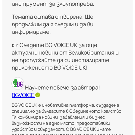
инструмент за злоупотреба.
Темата остава отворена. Ще
продължим да я следим и да ви
информираме.
👉 Следете BG VOICE UK за още
актуални новини от Великобритания и
не пропускайте да си инсталирате
приложението BG VOICE UK!
Научете повече за автора!
BGVOICE
BG VOICE UK е иновативна платформа, създадена
специално за българите в Обединеното кралство.
Тя комбинира новини, забавления и бизнес
възможности на едно място, предоставяйки
удобство и свързаност. С BG VOICE UK имате
достъп до полезна информация, групи за дискусии