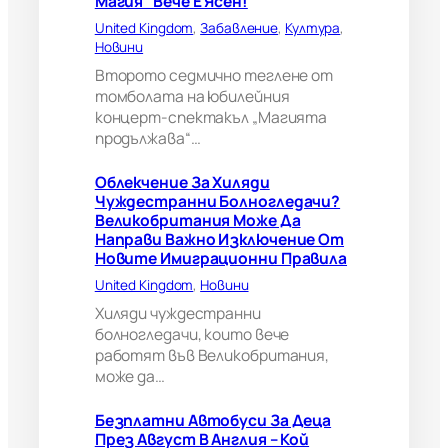
Магия“ Вече Е Ясен!
а
United Kingdom
, 
Забавление
, 
Култура
, 
ч
Новини
и
?
Второто седмично теглене от
В
томболата на юбилейния
е
концерт-спектакъл „Магията
л
продължава“…
и
к
Облекчение За Хиляди
о
Чуждестранни Болногледачи?
б
Великобритания Може Да
р
Направи Важно Изключение От
и
Новите Имиграционни Правила
т
а
United Kingdom
, 
Новини
н
Хиляди чуждестранни
и
болногледачи, които вече
я
работят във Великобритания,
м
може да…
о
ж
е
Безплатни Автобуси За Деца
д
През Август В Англия – Кой