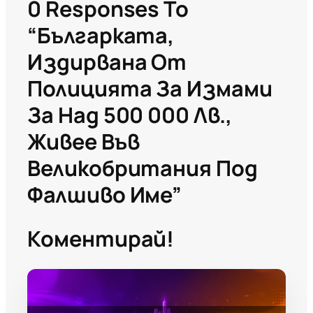
0 Responses To
“Българката,
Издирвана От
Полицията За Измами
За Над 500 000 Лв.,
Живее Във
Великобритания Под
Фалшиво Име”
Коментирай!