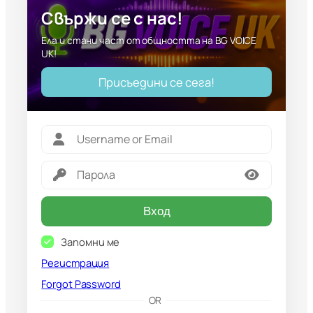
Свържи се с нас!
Ела и стани част от общността на BG VOICE
UK!
Присъедини се сега!
Вход
Запомни ме
Регистрация
Forgot Password
G
OR