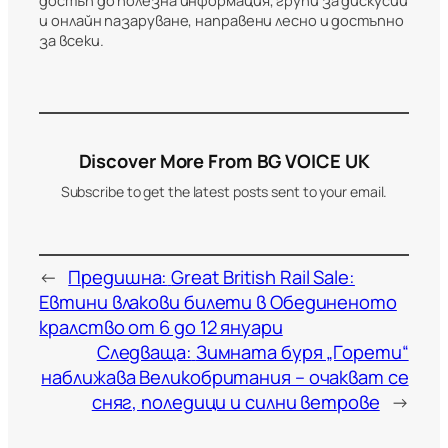
и онлайн пазаруване, направени лесно и достъпно
за всеки.
Discover More From BG VOICE UK
Subscribe to get the latest posts sent to your email.
←
Предишна:
Great British Rail Sale:
Евтини влакови билети в Обединеното
кралство от 6 до 12 януари
Следваща:
Зимната буря „Горети“
наближава Великобритания – очакват се
сняг, поледици и силни ветрове
→