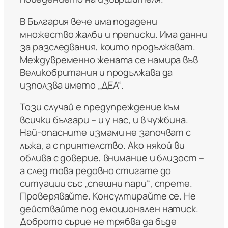
В България вече има подадени
множество жалби и преписки. Има данни
за разследвания, които продължават.
Междувременно жената се намира във
Великобритания и продължава да
използва името „ДЕА“.
Този случай е предупреждение към
всички българи – и у нас, и в чужбина.
Най-опасните измами не започват с
лъжа, а с приятелство. Ако някой ви
облива с доверие, внимание и близост –
а след това редовно стигате до
ситуации със „спешни пари“, спрете.
Проверявайте. Консултирайте се. Не
действайте под емоционален натиск.
Доброто сърце не трябва да бъде