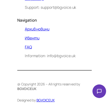
Support: support@bgvoice.uk
Navigation
Архив новини
Ивенти
Здравейте! Аз съм Алекс –
FAQ
виртуалният помощник на BG
Information: info@bgvoice.uk
VOICE UK. С какво мога да
помогна днес?
@ Copyright 2026 – All rights reserved by
BGVOICEUK
Designed by
BGVOICEUK