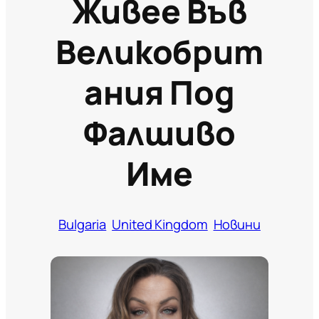
Живее Във
Великобрит
Ания Под
Фалшиво
Име
Bulgaria
United Kingdom
Новини