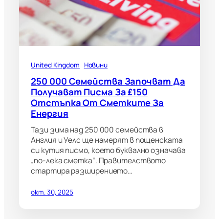
United Kingdom
Новини
250 000 Семейства Започват Да
Получават Писма За £150
Отстъпка От Сметките За
Енергия
Тази зима над 250 000 семейства в
Англия и Уелс ще намерят в пощенската
си кутия писмо, което буквално означава
„по-лека сметка“. Правителството
стартира разширението…
окт. 30, 2025