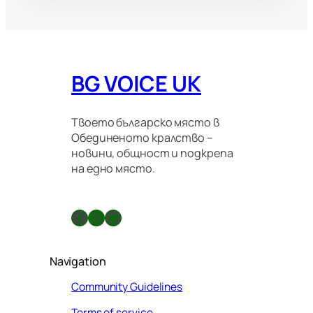
BG VOICE UK
Твоето българско място в
Обединеното кралство –
новини, общност и подкрепа
на едно място.
Facebook
X
GitHub
Navigation
Community Guidelines
Terms of service