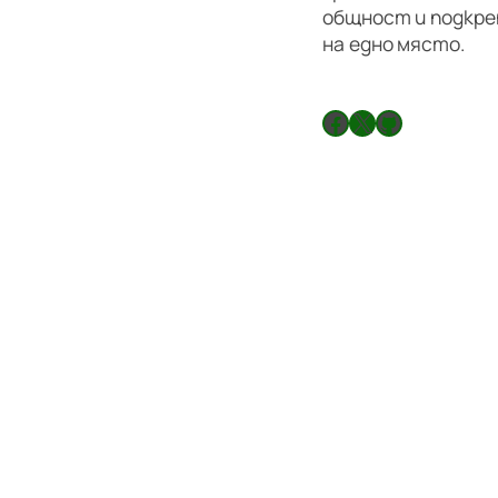
общност и подкре
на едно място.
Facebook
X
GitHub