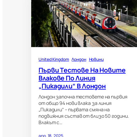
United Kingdom
Лондон
Новини
Първи Тестове На Новите
Влакове По Линия
„Пикадили“ В Лондон
Лондон започна тестовете на първия
от общо 94 нови влака за линия
„Пикадили“ – първата смяна на
подвижния състав от близо 50 години.
Влакът с…
апр. 18, 2025