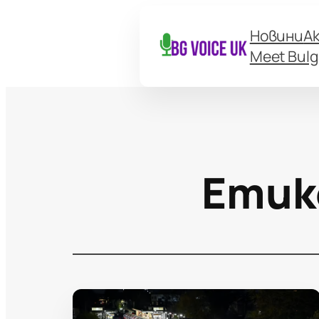
Новини
А
Meet Bulg
Етик