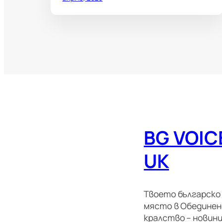
BG VOIC
UK
Твоето българско
място в Обедине
кралство – новини