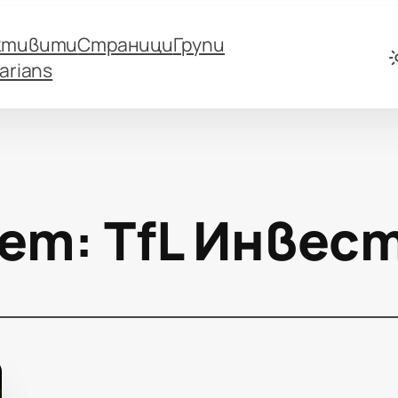
ктивити
Страници
Групи
arians
ет:
TfL Инвес