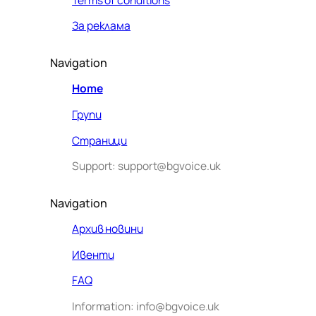
За реклама
Navigation
Home
Групи
Страници
Support: support@bgvoice.uk
Navigation
Архив новини
Ивенти
Здравейте! Аз съм Алекс –
FAQ
виртуалният помощник на BG
Information: info@bgvoice.uk
VOICE UK. С какво мога да