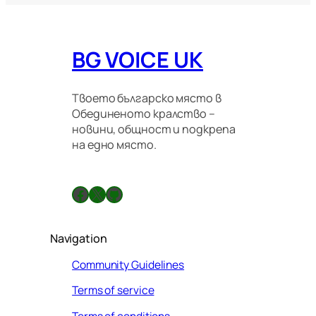
BG VOICE UK
Твоето българско място в
Обединеното кралство –
новини, общност и подкрепа
на едно място.
Facebook
X
GitHub
Navigation
Community Guidelines
Terms of service
Terms of conditions