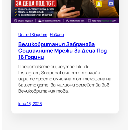
United Kingdom
Новини
Великобритания Забранява
Социалните Мрежи За Деца Под
16 Години
Представете си, че утре TikTok,
Instagram, Snapchat и част от онлайн
игрите просто изчезнат от телефона на
вашето дете. За милиони семейства във
Великобритания това…
юни 16, 2026