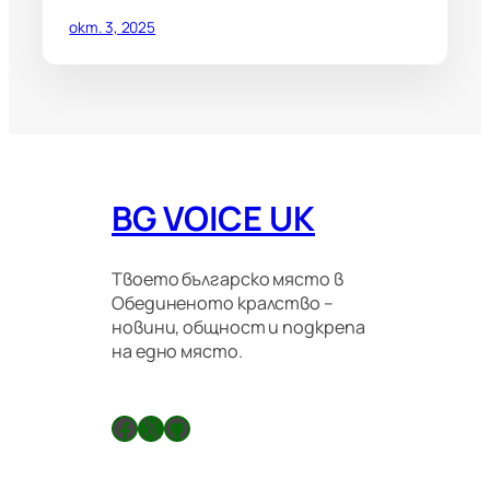
окт. 3, 2025
BG VOICE UK
Твоето българско място в
Обединеното кралство –
новини, общност и подкрепа
на едно място.
Facebook
X
GitHub