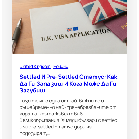
United Kingdom
Новини
Settled И Pre-Settled Статус: Как
Да Ги Запазиш И Кога Може Да Ги
Загубиш
Тази тема е една от най-важните и
същевременно най-пренебрегваните от
хората, които живеят във
Великобритания. Хиляди българи с settled
или pre-settled статус дори не
подозират,…