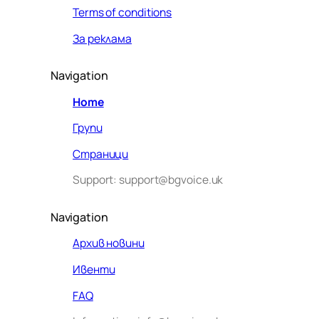
Terms of conditions
За реклама
Navigation
Home
Групи
Страници
Support: support@bgvoice.uk
Navigation
Архив новини
Ивенти
Здравейте! Аз съм Алекс –
FAQ
виртуалният помощник на BG