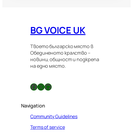
BG VOICE UK
Твоето българско място в
Обединеното кралство –
новини, общност и подкрепа
на едно място.
Facebook
X
GitHub
Navigation
Community Guidelines
Terms of service