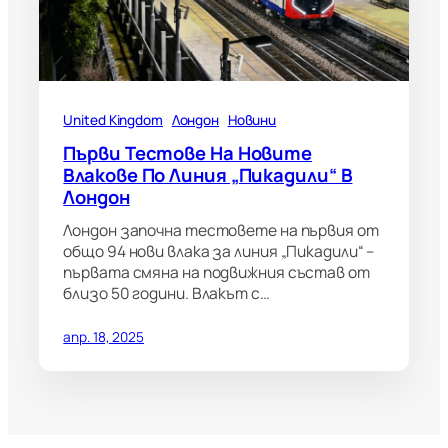
United Kingdom
Лондон
Новини
Първи Тестове На Новите
Влакове По Линия „Пикадили“ В
Лондон
Лондон започна тестовете на първия от
общо 94 нови влака за линия „Пикадили“ –
първата смяна на подвижния състав от
близо 50 години. Влакът с…
апр. 18, 2025