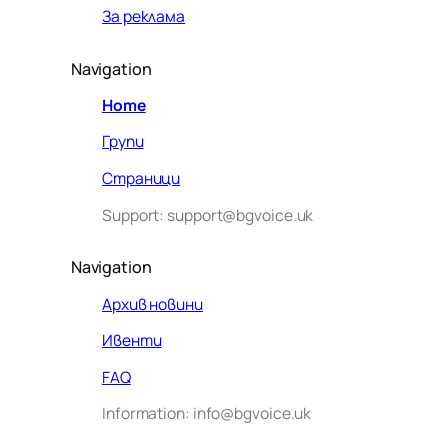
За реклама
Navigation
Home
Групи
Страници
Support: support@bgvoice.uk
Navigation
Архив новини
Ивенти
Здравейте! Аз съм Алекс –
FAQ
виртуалният помощник на BG
Information: info@bgvoice.uk
VOICE UK. С какво мога да
помогна днес?