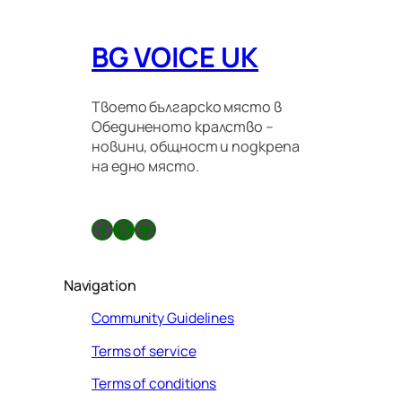
BG VOICE UK
Твоето българско място в
Обединеното кралство –
новини, общност и подкрепа
на едно място.
Facebook
X
GitHub
Navigation
Community Guidelines
Terms of service
Terms of conditions