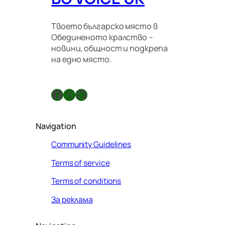
Твоето българско място в
Обединеното кралство –
новини, общност и подкрепа
на едно място.
Facebook
X
GitHub
Navigation
Community Guidelines
Terms of service
Terms of conditions
За реклама