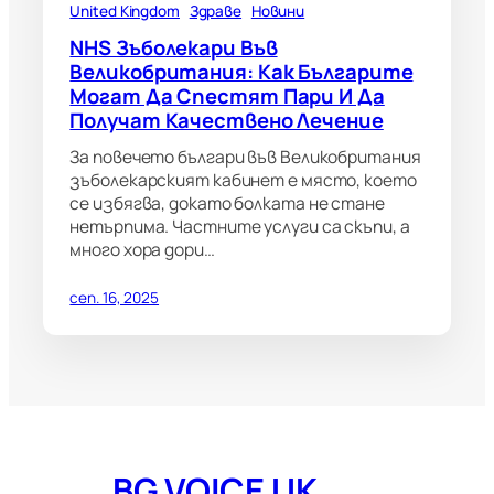
United Kingdom
Здраве
Новини
NHS Зъболекари Във
Великобритания: Как Българите
Могат Да Спестят Пари И Да
Получат Качествено Лечение
За повечето българи във Великобритания
зъболекарският кабинет е място, което
се избягва, докато болката не стане
нетърпима. Частните услуги са скъпи, а
много хора дори…
сеп. 16, 2025
BG VOICE UK