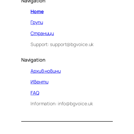
Navigation
Home
Групи
Страници
Support: support@bgvoice.uk
Navigation
Архив новини
Ивенти
Здравейте! Аз съм Алекс –
FAQ
виртуалният помощник на BG
Information: info@bgvoice.uk
VOICE UK. С какво мога да
помогна днес?