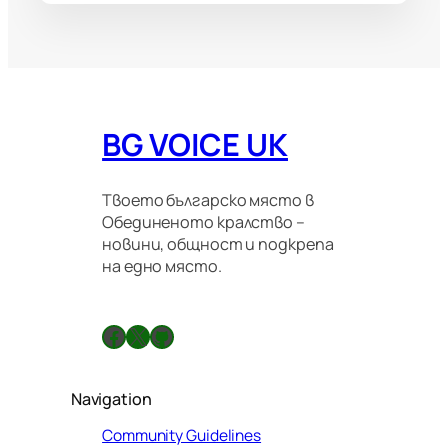
BG VOICE UK
Твоето българско място в
Обединеното кралство –
новини, общност и подкрепа
на едно място.
Facebook
X
GitHub
Navigation
Community Guidelines