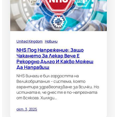
United Kingdom
Новини
NHS Под Напрежение: Защо
Чакането За Лекар Вече Е
Рекордно Дълго И Какво Можеш
Да Направиш
NHS винаги е бил гордостта на
Великобритания – система, която
гарантира здравеопазване за всички. Но
истината е, че днес тя е по-напрегната
от всякога. Хиляди…
окт. 3, 2025